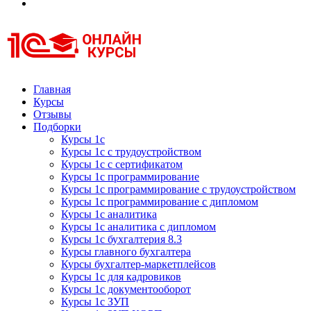
Курсы 1С
Курсы 1С официальная сертификация
Главная
Курсы
Отзывы
Подборки
Курсы 1с
Курсы 1с с трудоустройством
Курсы 1с с сертификатом
Курсы 1с программирование
Курсы 1с программирование с трудоустройством
Курсы 1с программирование с дипломом
Курсы 1с аналитика
Курсы 1с аналитика с дипломом
Курсы 1с бухгалтерия 8.3
Курсы главного бухгалтера
Курсы бухгалтер-маркетплейсов
Курсы 1с для кадровиков
Курсы 1с документооборот
Курсы 1с ЗУП