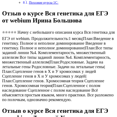
Похожие курсы 1С:
Отзыв о курсе Вся генетика для ЕГЭ
от webium Ирина Большова
⭐⭐⭐⭐⭐ Начну с небольшого описания курса Вся генетика для
ЕГЭ от webium. Продолжительность:1 месяц|План:Введение в
генетику. Полное и неполное доминирование Введение в
генетику. Полное и неполное доминирование|План:Все типы
заданий линии №4. Комплементарность, множественный
аллелизм Все типы заданий линии №4. Комплементарность,
множественный аллелизм|План:Родословные. Задачи на
летальные гены Родословные. Задачи на летальные гены|
План:Сцепление генов в Х и У хромосомах у людей
Сцепление генов в Х и У хромосомах у людей|
План:Сцепление генов. Хромосомная теория Сцепление
генов. Хромосомная теория|План:Сцепленное с полом
наследование Сцепленное с полом наследование Всё
объясняется простым языком, много практики. Все разложено
по полочкам, однозначно рекомендую.
Отзыв о курсе Вся генетика для ЕГЭ