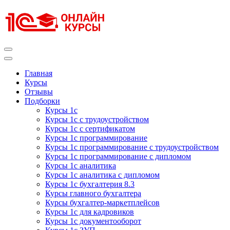
Перейти
к
содержимому
(нажмите
Enter)
Курсы 1С
Курсы 1С официальная сертификация
Главная
Курсы
Отзывы
Подборки
Курсы 1с
Курсы 1с с трудоустройством
Курсы 1с с сертификатом
Курсы 1с программирование
Курсы 1с программирование с трудоустройством
Курсы 1с программирование с дипломом
Курсы 1с аналитика
Курсы 1с аналитика с дипломом
Курсы 1с бухгалтерия 8.3
Курсы главного бухгалтера
Курсы бухгалтер-маркетплейсов
Курсы 1с для кадровиков
Курсы 1с документооборот