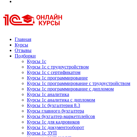
Курсы 1С
Курсы 1С официальная сертификация
Главная
Курсы
Отзывы
Подборки
Курсы 1с
Курсы 1с с трудоустройством
Курсы 1с с сертификатом
Курсы 1с программирование
Курсы 1с программирование с трудоустройством
Курсы 1с программирование с дипломом
Курсы 1с аналитика
Курсы 1с аналитика с дипломом
Курсы 1с бухгалтерия 8.3
Курсы главного бухгалтера
Курсы бухгалтер-маркетплейсов
Курсы 1с для кадровиков
Курсы 1с документооборот
Курсы 1с ЗУП