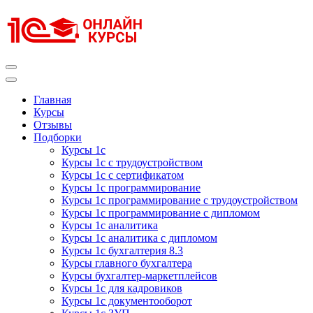
Перейти
к
содержимому
(нажмите
Enter)
Курсы 1С
Курсы 1С официальная сертификация
Главная
Курсы
Отзывы
Подборки
Курсы 1с
Курсы 1с с трудоустройством
Курсы 1с с сертификатом
Курсы 1с программирование
Курсы 1с программирование с трудоустройством
Курсы 1с программирование с дипломом
Курсы 1с аналитика
Курсы 1с аналитика с дипломом
Курсы 1с бухгалтерия 8.3
Курсы главного бухгалтера
Курсы бухгалтер-маркетплейсов
Курсы 1с для кадровиков
Курсы 1с документооборот