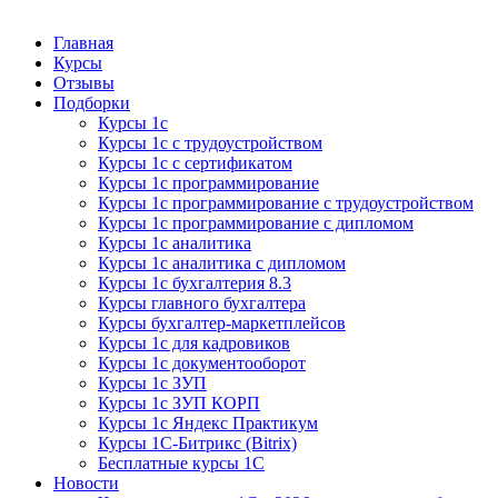
Курсы 1С
Курсы 1С официальная сертификация
Главная
Курсы
Отзывы
Подборки
Курсы 1с
Курсы 1с с трудоустройством
Курсы 1с с сертификатом
Курсы 1с программирование
Курсы 1с программирование с трудоустройством
Курсы 1с программирование с дипломом
Курсы 1с аналитика
Курсы 1с аналитика с дипломом
Курсы 1с бухгалтерия 8.3
Курсы главного бухгалтера
Курсы бухгалтер-маркетплейсов
Курсы 1с для кадровиков
Курсы 1с документооборот
Курсы 1с ЗУП
Курсы 1с ЗУП КОРП
Курсы 1с Яндекс Практикум
Курсы 1С-Битрикс (Bitrix)
Бесплатные курсы 1С
Новости