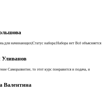
Большова
нь:для начинающих|Статус набора:Набора нет Всё объясняется
й Уливанов
ие Саморазвитие, то этот курс понравится и подача, и
ва Валентина