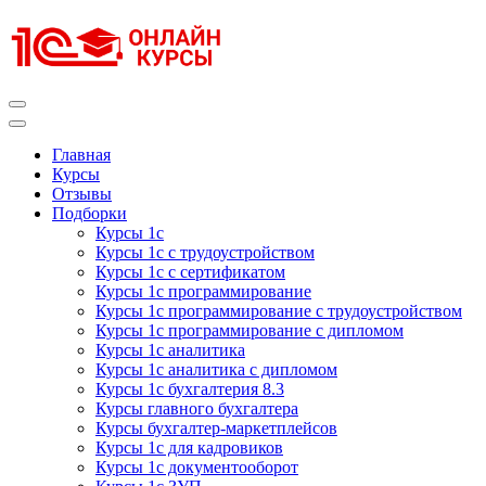
Перейти
к
содержимому
(нажмите
Enter)
Курсы 1С
Курсы 1С официальная сертификация
Главная
Курсы
Отзывы
Подборки
Курсы 1с
Курсы 1с с трудоустройством
Курсы 1с с сертификатом
Курсы 1с программирование
Курсы 1с программирование с трудоустройством
Курсы 1с программирование с дипломом
Курсы 1с аналитика
Курсы 1с аналитика с дипломом
Курсы 1с бухгалтерия 8.3
Курсы главного бухгалтера
Курсы бухгалтер-маркетплейсов
Курсы 1с для кадровиков
Курсы 1с документооборот