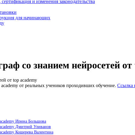
, сертификация и изменения законодательства
становки
трукция для начинающих
ду
аф со знанием нейросетей от 
ей от top academy
p academy от реальных учеников проходивших обучение.
Ссылка 
 academy Ирина Большова
 academy Дмитрий Уливанов
 academy Кошерева Валентина