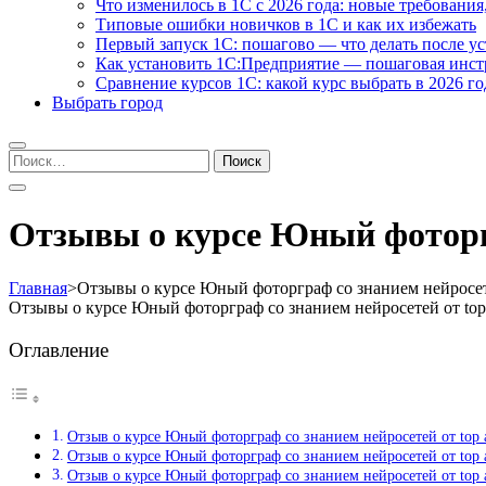
Что изменилось в 1С с 2026 года: новые требования
Типовые ошибки новичков в 1С и как их избежать
Первый запуск 1С: пошагово — что делать после у
Как установить 1С:Предприятие — пошаговая инс
Сравнение курсов 1С: какой курс выбрать в 2026 го
Выбрать город
Найти:
Отзывы о курсе Юный фоторгр
Главная
>
Отзывы о курсе Юный фоторграф со знанием нейросет
Отзывы о курсе Юный фоторграф со знанием нейросетей от to
Оглавление
Отзыв о курсе Юный фоторграф со знанием нейросетей от top
Отзыв о курсе Юный фоторграф со знанием нейросетей от top
Отзыв о курсе Юный фоторграф со знанием нейросетей от top