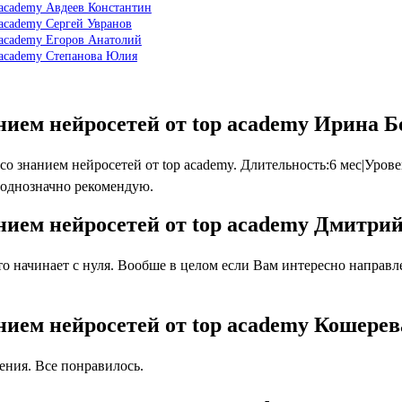
 academy Авдеев Константин
 academy Сергей Увранов
 academy Егоров Анатолий
 academy Степанова Юлия
нием нейросетей от top academy Ирина 
знанием нейросетей от top academy. Длительность:6 мес|Урове
 однозначно рекомендую.
ием нейросетей от top academy Дмитри
 начинает с нуля. Вообше в целом если Вам интересно направлен
ием нейросетей от top academy Кошере
ния. Все понравилось.