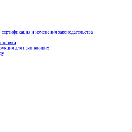
, сертификация и изменения законодательства
становки
трукция для начинающих
ду