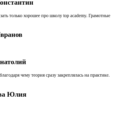
Константин
ать только хорошее про школу top academy. Грамотные
Увранов
Анатолий
агодаря чему теория сразу закреплялась на практике.
ова Юлия