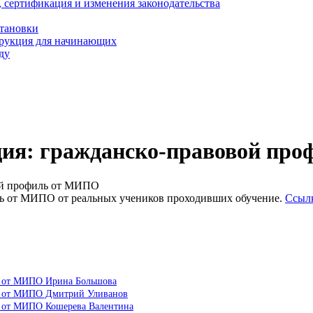
, сертификация и изменения законодательства
становки
трукция для начинающих
ду
ция: гражданско-правовой пр
ой профиль от МИПО
ь от МИПО от реальных учеников проходивших обучение.
Ссылк
ь от МИПО Ирина Большова
ль от МИПО Дмитрий Уливанов
ь от МИПО Кошерева Валентина