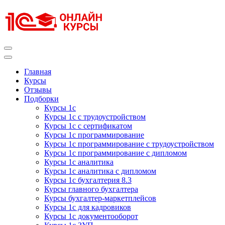
Перейти
к
содержимому
(нажмите
Enter)
Курсы 1С
Курсы 1С официальная сертификация
Главная
Курсы
Отзывы
Подборки
Курсы 1с
Курсы 1с с трудоустройством
Курсы 1с с сертификатом
Курсы 1с программирование
Курсы 1с программирование с трудоустройством
Курсы 1с программирование с дипломом
Курсы 1с аналитика
Курсы 1с аналитика с дипломом
Курсы 1с бухгалтерия 8.3
Курсы главного бухгалтера
Курсы бухгалтер-маркетплейсов
Курсы 1с для кадровиков
Курсы 1с документооборот