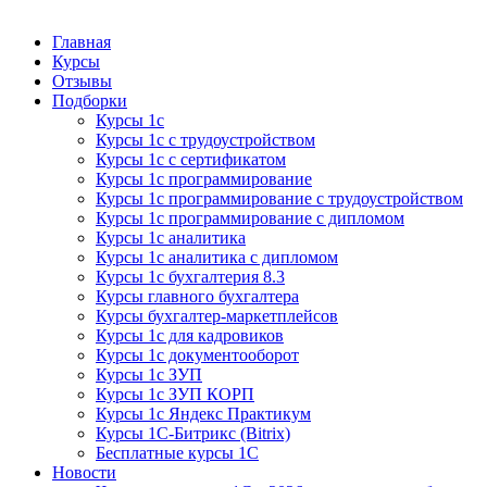
Курсы 1С
Курсы 1С официальная сертификация
Главная
Курсы
Отзывы
Подборки
Курсы 1с
Курсы 1с с трудоустройством
Курсы 1с с сертификатом
Курсы 1с программирование
Курсы 1с программирование с трудоустройством
Курсы 1с программирование с дипломом
Курсы 1с аналитика
Курсы 1с аналитика с дипломом
Курсы 1с бухгалтерия 8.3
Курсы главного бухгалтера
Курсы бухгалтер-маркетплейсов
Курсы 1с для кадровиков
Курсы 1с документооборот
Курсы 1с ЗУП
Курсы 1с ЗУП КОРП
Курсы 1с Яндекс Практикум
Курсы 1С-Битрикс (Bitrix)
Бесплатные курсы 1С
Новости