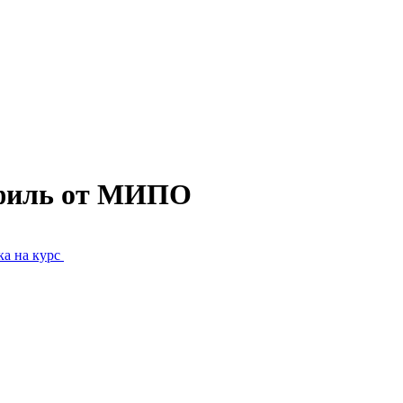
офиль от МИПО
а на курс