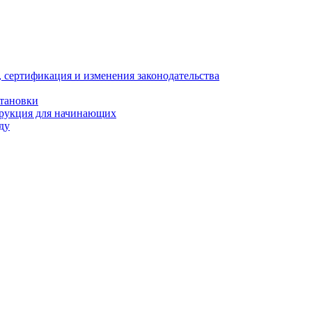
, сертификация и изменения законодательства
становки
трукция для начинающих
ду