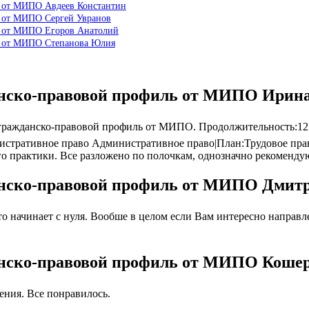
ь от МИПО Авдеев Константин
ь от МИПО Сергей Увранов
ь от МИПО Егоров Анатолий
ь от МИПО Степанова Юлия
анско-правовой профиль от МИПО Ирин
ажданско-правовой профиль от МИПО. Продолжительность:12 ме
истративное право Административное право|План:Трудовое пра
о практики. Все разложено по полочкам, однозначно рекоменду
анско-правовой профиль от МИПО Дмит
 начинает с нуля. Вообше в целом если Вам интересно направлен
анско-правовой профиль от МИПО Кошер
ния. Все понравилось.