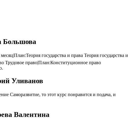
а Большова
сяц|План:Теория государства и права Теория государства и
во Трудовое право|План:Конституционное право
ю.
рий Уливанов
ие Саморазвитие, то этот курс понравится и подача, и
ева Валентина