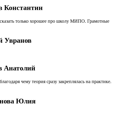
в Константин
сказать только хорошее про школу МИПО. Грамотные
й Увранов
в Анатолий
агодаря чему теория сразу закреплялась на практике.
анова Юлия