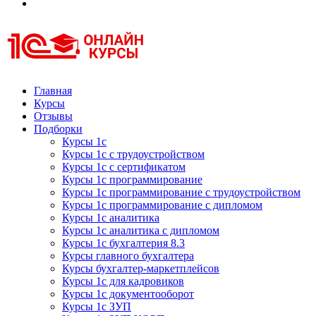
Курсы 1С
Курсы 1С официальная сертификация
Главная
Курсы
Отзывы
Подборки
Курсы 1с
Курсы 1с с трудоустройством
Курсы 1с с сертификатом
Курсы 1с программирование
Курсы 1с программирование с трудоустройством
Курсы 1с программирование с дипломом
Курсы 1с аналитика
Курсы 1с аналитика с дипломом
Курсы 1с бухгалтерия 8.3
Курсы главного бухгалтера
Курсы бухгалтер-маркетплейсов
Курсы 1с для кадровиков
Курсы 1с документооборот
Курсы 1с ЗУП