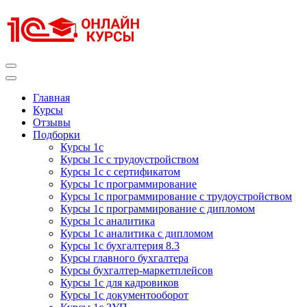
Перейти
к
содержимому
(нажмите
Enter)
Курсы 1С
Курсы 1С официальная сертификация
Главная
Курсы
Отзывы
Подборки
Курсы 1с
Курсы 1с с трудоустройством
Курсы 1с с сертификатом
Курсы 1с программирование
Курсы 1с программирование с трудоустройством
Курсы 1с программирование с дипломом
Курсы 1с аналитика
Курсы 1с аналитика с дипломом
Курсы 1с бухгалтерия 8.3
Курсы главного бухгалтера
Курсы бухгалтер-маркетплейсов
Курсы 1с для кадровиков
Курсы 1с документооборот