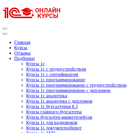
Перейти
к
содержимому
(нажмите
Enter)
Курсы 1С
Курсы 1С официальная сертификация
Главная
Курсы
Отзывы
Подборки
Курсы 1с
Курсы 1с с трудоустройством
Курсы 1с с сертификатом
Курсы 1с программирование
Курсы 1с программирование с трудоустройством
Курсы 1с программирование с дипломом
Курсы 1с аналитика
Курсы 1с аналитика с дипломом
Курсы 1с бухгалтерия 8.3
Курсы главного бухгалтера
Курсы бухгалтер-маркетплейсов
Курсы 1с для кадровиков
Курсы 1с документооборот