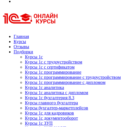
Курсы 1С
Курсы 1С официальная сертификация
Главная
Курсы
Отзывы
Подборки
Курсы 1с
Курсы 1с с трудоустройством
Курсы 1с с сертификатом
Курсы 1с программирование
Курсы 1с программирование с трудоустройством
Курсы 1с программирование с дипломом
Курсы 1с аналитика
Курсы 1с аналитика с дипломом
Курсы 1с бухгалтерия 8.3
Курсы главного бухгалтера
Курсы бухгалтер-маркетплейсов
Курсы 1с для кадровиков
Курсы 1с документооборот
Курсы 1с ЗУП