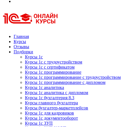
Курсы 1С
Курсы 1С официальная сертификация
Главная
Курсы
Отзывы
Подборки
Курсы 1с
Курсы 1с с трудоустройством
Курсы 1с с сертификатом
Курсы 1с программирование
Курсы 1с программирование с трудоустройством
Курсы 1с программирование с дипломом
Курсы 1с аналитика
Курсы 1с аналитика с дипломом
Курсы 1с бухгалтерия 8.3
Курсы главного бухгалтера
Курсы бухгалтер-маркетплейсов
Курсы 1с для кадровиков
Курсы 1с документооборот
Курсы 1с ЗУП