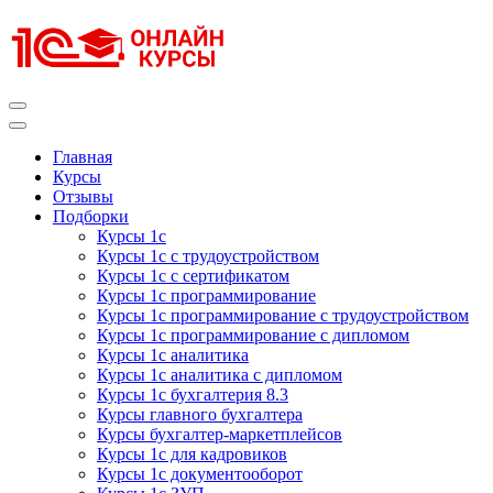
Перейти
к
содержимому
(нажмите
Enter)
Курсы 1С
Курсы 1С официальная сертификация
Главная
Курсы
Отзывы
Подборки
Курсы 1с
Курсы 1с с трудоустройством
Курсы 1с с сертификатом
Курсы 1с программирование
Курсы 1с программирование с трудоустройством
Курсы 1с программирование с дипломом
Курсы 1с аналитика
Курсы 1с аналитика с дипломом
Курсы 1с бухгалтерия 8.3
Курсы главного бухгалтера
Курсы бухгалтер-маркетплейсов
Курсы 1с для кадровиков
Курсы 1с документооборот