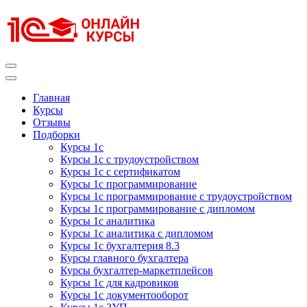
Перейти
к
содержимому
(нажмите
Enter)
Курсы 1С
Курсы 1С официальная сертификация
Главная
Курсы
Отзывы
Подборки
Курсы 1с
Курсы 1с с трудоустройством
Курсы 1с с сертификатом
Курсы 1с программирование
Курсы 1с программирование с трудоустройством
Курсы 1с программирование с дипломом
Курсы 1с аналитика
Курсы 1с аналитика с дипломом
Курсы 1с бухгалтерия 8.3
Курсы главного бухгалтера
Курсы бухгалтер-маркетплейсов
Курсы 1с для кадровиков
Курсы 1с документооборот