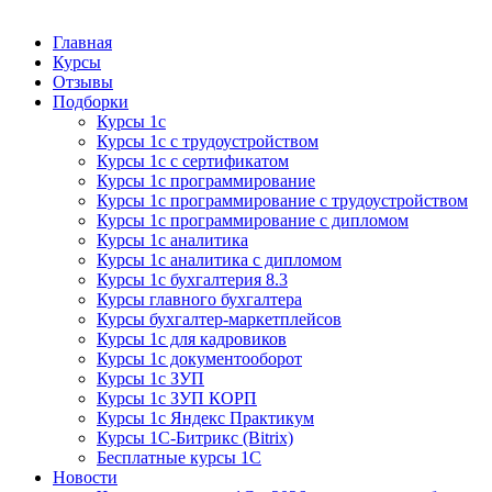
Курсы 1С
Курсы 1С официальная сертификация
Главная
Курсы
Отзывы
Подборки
Курсы 1с
Курсы 1с с трудоустройством
Курсы 1с с сертификатом
Курсы 1с программирование
Курсы 1с программирование с трудоустройством
Курсы 1с программирование с дипломом
Курсы 1с аналитика
Курсы 1с аналитика с дипломом
Курсы 1с бухгалтерия 8.3
Курсы главного бухгалтера
Курсы бухгалтер-маркетплейсов
Курсы 1с для кадровиков
Курсы 1с документооборот
Курсы 1с ЗУП
Курсы 1с ЗУП КОРП
Курсы 1с Яндекс Практикум
Курсы 1С-Битрикс (Bitrix)
Бесплатные курсы 1С
Новости