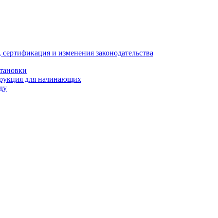
, сертификация и изменения законодательства
становки
трукция для начинающих
ду