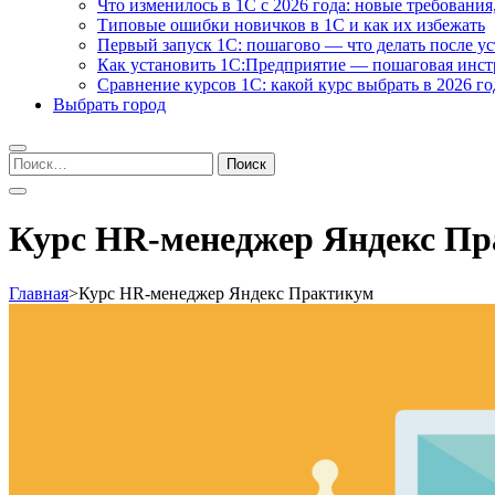
Что изменилось в 1С с 2026 года: новые требования
Типовые ошибки новичков в 1С и как их избежать
Первый запуск 1С: пошагово — что делать после у
Как установить 1С:Предприятие — пошаговая инс
Сравнение курсов 1С: какой курс выбрать в 2026 го
Выбрать город
Найти:
Курс HR-менеджер Яндекс П
Главная
>
Курс HR-менеджер Яндекс Практикум