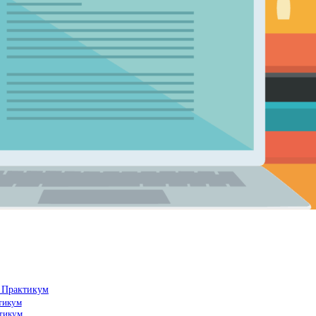
 Практикум
тикум
тикум