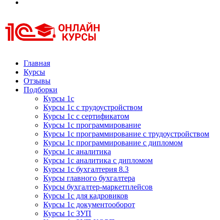
Курсы 1С
Курсы 1С официальная сертификация
Главная
Курсы
Отзывы
Подборки
Курсы 1с
Курсы 1с с трудоустройством
Курсы 1с с сертификатом
Курсы 1с программирование
Курсы 1с программирование с трудоустройством
Курсы 1с программирование с дипломом
Курсы 1с аналитика
Курсы 1с аналитика с дипломом
Курсы 1с бухгалтерия 8.3
Курсы главного бухгалтера
Курсы бухгалтер-маркетплейсов
Курсы 1с для кадровиков
Курсы 1с документооборот
Курсы 1с ЗУП