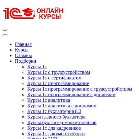
Перейти
к
содержимому
(нажмите
Enter)
Курсы 1С
Курсы 1С официальная сертификация
Главная
Курсы
Отзывы
Подборки
Курсы 1с
Курсы 1с с трудоустройством
Курсы 1с с сертификатом
Курсы 1с программирование
Курсы 1с программирование с трудоустройством
Курсы 1с программирование с дипломом
Курсы 1с аналитика
Курсы 1с аналитика с дипломом
Курсы 1с бухгалтерия 8.3
Курсы главного бухгалтера
Курсы бухгалтер-маркетплейсов
Курсы 1с для кадровиков
Курсы 1с документооборот