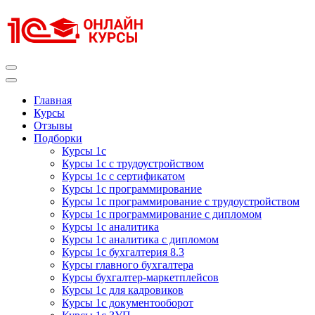
Перейти
к
содержимому
(нажмите
Enter)
Курсы 1С
Курсы 1С официальная сертификация
Главная
Курсы
Отзывы
Подборки
Курсы 1с
Курсы 1с с трудоустройством
Курсы 1с с сертификатом
Курсы 1с программирование
Курсы 1с программирование с трудоустройством
Курсы 1с программирование с дипломом
Курсы 1с аналитика
Курсы 1с аналитика с дипломом
Курсы 1с бухгалтерия 8.3
Курсы главного бухгалтера
Курсы бухгалтер-маркетплейсов
Курсы 1с для кадровиков
Курсы 1с документооборот