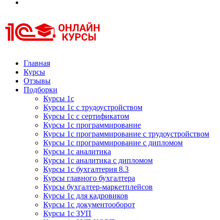
Курсы 1С
Курсы 1С официальная сертификация
Главная
Курсы
Отзывы
Подборки
Курсы 1с
Курсы 1с с трудоустройством
Курсы 1с с сертификатом
Курсы 1с программирование
Курсы 1с программирование с трудоустройством
Курсы 1с программирование с дипломом
Курсы 1с аналитика
Курсы 1с аналитика с дипломом
Курсы 1с бухгалтерия 8.3
Курсы главного бухгалтера
Курсы бухгалтер-маркетплейсов
Курсы 1с для кадровиков
Курсы 1с документооборот
Курсы 1с ЗУП