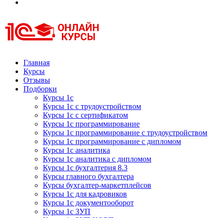
Курсы 1С
Курсы 1С официальная сертификация
Главная
Курсы
Отзывы
Подборки
Курсы 1с
Курсы 1с с трудоустройством
Курсы 1с с сертификатом
Курсы 1с программирование
Курсы 1с программирование с трудоустройством
Курсы 1с программирование с дипломом
Курсы 1с аналитика
Курсы 1с аналитика с дипломом
Курсы 1с бухгалтерия 8.3
Курсы главного бухгалтера
Курсы бухгалтер-маркетплейсов
Курсы 1с для кадровиков
Курсы 1с документооборот
Курсы 1с ЗУП