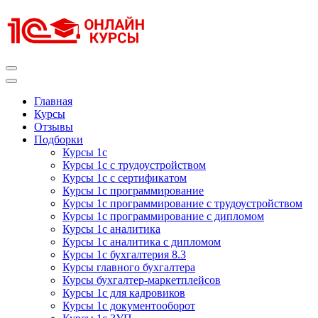
Перейти
к
содержимому
(нажмите
Enter)
Курсы 1С
Курсы 1С официальная сертификация
Главная
Курсы
Отзывы
Подборки
Курсы 1с
Курсы 1с с трудоустройством
Курсы 1с с сертификатом
Курсы 1с программирование
Курсы 1с программирование с трудоустройством
Курсы 1с программирование с дипломом
Курсы 1с аналитика
Курсы 1с аналитика с дипломом
Курсы 1с бухгалтерия 8.3
Курсы главного бухгалтера
Курсы бухгалтер-маркетплейсов
Курсы 1с для кадровиков
Курсы 1с документооборот