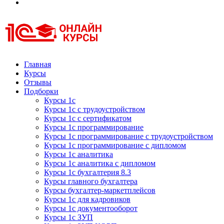
Курсы 1С
Курсы 1С официальная сертификация
Главная
Курсы
Отзывы
Подборки
Курсы 1с
Курсы 1с с трудоустройством
Курсы 1с с сертификатом
Курсы 1с программирование
Курсы 1с программирование с трудоустройством
Курсы 1с программирование с дипломом
Курсы 1с аналитика
Курсы 1с аналитика с дипломом
Курсы 1с бухгалтерия 8.3
Курсы главного бухгалтера
Курсы бухгалтер-маркетплейсов
Курсы 1с для кадровиков
Курсы 1с документооборот
Курсы 1с ЗУП