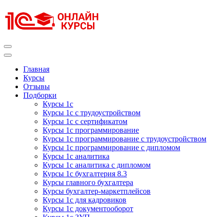
Перейти
к
содержимому
(нажмите
Enter)
Курсы 1С
Курсы 1С официальная сертификация
Главная
Курсы
Отзывы
Подборки
Курсы 1с
Курсы 1с с трудоустройством
Курсы 1с с сертификатом
Курсы 1с программирование
Курсы 1с программирование с трудоустройством
Курсы 1с программирование с дипломом
Курсы 1с аналитика
Курсы 1с аналитика с дипломом
Курсы 1с бухгалтерия 8.3
Курсы главного бухгалтера
Курсы бухгалтер-маркетплейсов
Курсы 1с для кадровиков
Курсы 1с документооборот