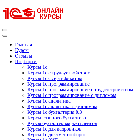
Перейти
к
содержимому
(нажмите
Enter)
Курсы 1С
Курсы 1С официальная сертификация
Главная
Курсы
Отзывы
Подборки
Курсы 1с
Курсы 1с с трудоустройством
Курсы 1с с сертификатом
Курсы 1с программирование
Курсы 1с программирование с трудоустройством
Курсы 1с программирование с дипломом
Курсы 1с аналитика
Курсы 1с аналитика с дипломом
Курсы 1с бухгалтерия 8.3
Курсы главного бухгалтера
Курсы бухгалтер-маркетплейсов
Курсы 1с для кадровиков
Курсы 1с документооборот