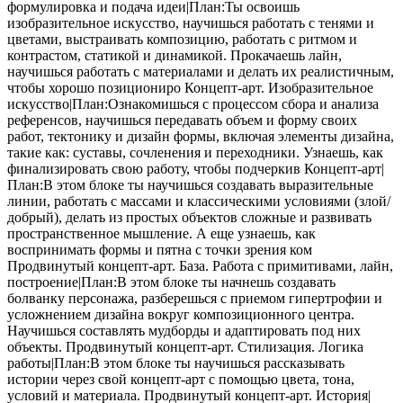
формулировка и подача идеи|План:Ты освоишь
изобразительное искусство, научишься работать с тенями и
цветами, выстраивать композицию, работать с ритмом и
контрастом, статикой и динамикой. Прокачаешь лайн,
научишься работать с материалами и делать их реалистичным,
чтобы хорошо позициониро Концепт-арт. Изобразительное
искусство|План:Ознакомишься с процессом сбора и анализа
референсов, научишься передавать объем и форму своих
работ, тектонику и дизайн формы, включая элементы дизайна,
такие как: суставы, сочленения и переходники. Узнаешь, как
финализировать свою работу, чтобы подчеркив Концепт-арт|
План:В этом блоке ты научишься создавать выразительные
линии, работать с массами и классическими условиями (злой/
добрый), делать из простых объектов сложные и развивать
пространственное мышление. А еще узнаешь, как
воспринимать формы и пятна с точки зрения ком
Продвинутый концепт-арт. База. Работа с примитивами, лайн,
построение|План:В этом блоке ты начнешь создавать
болванку персонажа, разберешься с приемом гипертрофии и
усложнением дизайна вокруг композиционного центра.
Научишься составлять мудборды и адаптировать под них
объекты. Продвинутый концепт-арт. Стилизация. Логика
работы|План:В этом блоке ты научишься рассказывать
истории через свой концепт-арт с помощью цвета, тона,
условий и материала. Продвинутый концепт-арт. История|