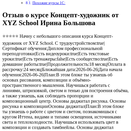
Похожие курсы 1С:
Отзыв о курсе Концепт-художник от
XYZ School Ирина Большова
⭐⭐⭐⭐⭐ Начну с небольшого описания курса Концепт-
художник от XYZ School. С трудоустройством:true|
Сертификат обучения:Диплом профессиональной
переподготовки|Есть видеоуроки:true|Есть текстовые
уроки:true|Есть тренажеры:false|Есть сообщество:true|Есть
домашние работы:true|Продолжительность:18 месяц|Оплата в
рассрочку:24 месяц|Ближайшая дата:2026-06-26|Дата начала
обучения:2026-06-26|План:В этом блоке ты узнаешь об
основах рисования, композиции и объёмно-
пространственного мышления. Научишься работать с
линиями, штриховкой, светом и тенью для построения объёма,
а также узнаешь, как соблюдать пропорции и
композиционный центр. Основы диджитал рисунка. Основы
рисунка и композицииОсновы диджитал|План:В этом блоке
ты узнаешь о работе с цветом и светом, познакомишься с
кругом Иттена, видами и типами освещения, источниками
света и теплохолодности. Научишься использовать цвет в
композиции и создавать тамбнейлы. Основы диджитал