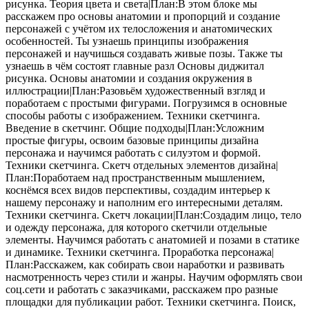
рисунка. Теория цвета и света|План:В этом блоке мы
расскажем про основы анатомии и пропорций и создание
персонажей с учётом их телосложения и анатомических
особенностей. Ты узнаешь принципы изображения
персонажей и научишься создавать живые позы. Также ты
узнаешь в чём состоят главные разл Основы диджитал
рисунка. Основы анатомии и создания окружения в
иллюстрации|План:Разовьём художественный взгляд и
поработаем с простыми фигурами. Погрузимся в основные
способы работы с изображением. Техники скетчинга.
Введение в скетчинг. Общие подходы|План:Усложним
простые фигуры, освоим базовые принципы дизайна
персонажа и научимся работать с силуэтом и формой.
Техники скетчинга. Скетч отдельных элементов дизайна|
План:Поработаем над пространственным мышлением,
коснёмся всех видов перспективы, создадим интерьер к
нашему персонажу и наполним его интересными деталям.
Техники скетчинга. Скетч локации|План:Создадим лицо, тело
и одежду персонажа, для которого скетчили отдельные
элементы. Научимся работать с анатомией и позами в статике
и динамике. Техники скетчинга. Проработка персонажа|
План:Расскажем, как собирать свои наработки и развивать
насмотренность через стили и жанры. Научим оформлять свои
соц.сети и работать с заказчиками, расскажем про разные
площадки для публикации работ. Техники скетчинга. Поиск,