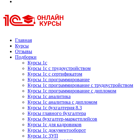
Курсы 1С
Курсы 1С официальная сертификация
Главная
Курсы
Отзывы
Подборки
Курсы 1с
Курсы 1с с трудоустройством
Курсы 1с с сертификатом
Курсы 1с программирование
Курсы 1с программирование с трудоустройством
Курсы 1с программирование с дипломом
Курсы 1с аналитика
Курсы 1с аналитика с дипломом
Курсы 1с бухгалтерия 8.3
Курсы главного бухгалтера
Курсы бухгалтер-маркетплейсов
Курсы 1с для кадровиков
Курсы 1с документооборот
Курсы 1с ЗУП