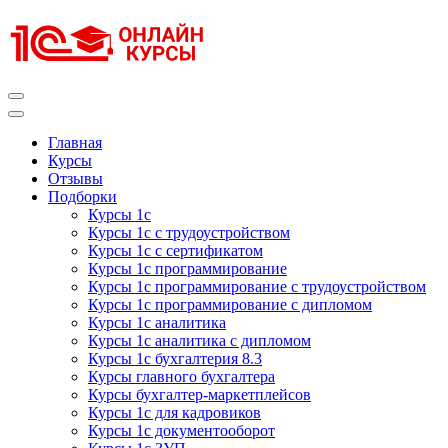
Перейти
к
содержимому
(нажмите
Enter)
Курсы 1С
Курсы 1С официальная сертификация
Главная
Курсы
Отзывы
Подборки
Курсы 1с
Курсы 1с с трудоустройством
Курсы 1с с сертификатом
Курсы 1с программирование
Курсы 1с программирование с трудоустройством
Курсы 1с программирование с дипломом
Курсы 1с аналитика
Курсы 1с аналитика с дипломом
Курсы 1с бухгалтерия 8.3
Курсы главного бухгалтера
Курсы бухгалтер-маркетплейсов
Курсы 1с для кадровиков
Курсы 1с документооборот