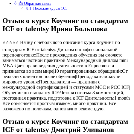
📩 Обратная связь
Похожие курсы 1С:
Отзыв о курсе Коучинг по стандартам
ICF от talentsy Ирина Большова
⭐⭐⭐⭐⭐ Начну с небольшого описания курса Коучинг по
стандартам ICF от talentsy. Диплом о профессиональной
переподготовке:После прохождения обучения вы сможете
заниматься частной практикой|Международный диплом mini-
MBA:Дает право ведения деятельности в Евросоюзе и
признается во всем мире|10 гарантированных обращений:От
реальных клиентов после обучения|Преподаватели-коучи
мирового уровня:Преподаватели — практики с
международной сертификацией и статусами МСС и РСС ICF|
Обучение по стандарту ICF:Четкая система 8 компетенций,
постоянная практика, подготовка к ICF|Длительность:1 month
Всё объясняется простым языком, много практики. Все
разложено по полочкам, однозначно рекомендую.
Отзыв о курсе Коучинг по стандартам
ICF от talentsy Дмитрий Уливанов