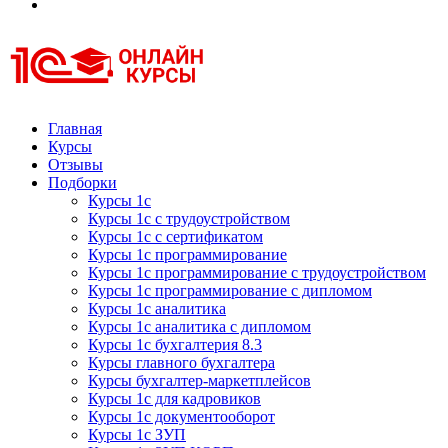
Курсы 1С
Курсы 1С официальная сертификация
Главная
Курсы
Отзывы
Подборки
Курсы 1с
Курсы 1с с трудоустройством
Курсы 1с с сертификатом
Курсы 1с программирование
Курсы 1с программирование с трудоустройством
Курсы 1с программирование с дипломом
Курсы 1с аналитика
Курсы 1с аналитика с дипломом
Курсы 1с бухгалтерия 8.3
Курсы главного бухгалтера
Курсы бухгалтер-маркетплейсов
Курсы 1с для кадровиков
Курсы 1с документооборот
Курсы 1с ЗУП