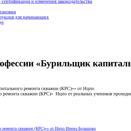
, сертификация и изменения законодательства
становки
трукция для начинающих
ду
рофессии «Бурильщик капитал
питального ремонта скважин (КРС)»» от Нцпо
о ремонта скважин (КРС)» Нцпо от реальных учеников проходи
о ремонта скважин (КРС)»» от Нцпо Ирина Большова