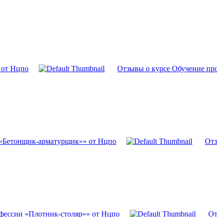
 от Нцпо
Отзывы о курсе Обучение пр
 «Бетонщик-арматурщик»» от Нцпо
Отз
фессии «Плотник-столяр»» от Нцпо
От