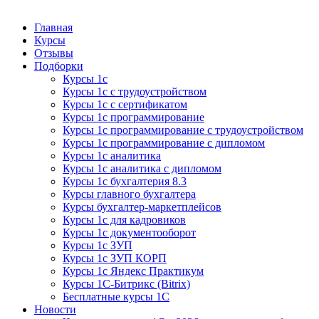
Курсы 1С
Курсы 1С официальная сертификация
Главная
Курсы
Отзывы
Подборки
Курсы 1с
Курсы 1с с трудоустройством
Курсы 1с с сертификатом
Курсы 1с программирование
Курсы 1с программирование с трудоустройством
Курсы 1с программирование с дипломом
Курсы 1с аналитика
Курсы 1с аналитика с дипломом
Курсы 1с бухгалтерия 8.3
Курсы главного бухгалтера
Курсы бухгалтер-маркетплейсов
Курсы 1с для кадровиков
Курсы 1с документооборот
Курсы 1с ЗУП
Курсы 1с ЗУП КОРП
Курсы 1с Яндекс Практикум
Курсы 1С-Битрикс (Bitrix)
Бесплатные курсы 1С
Новости