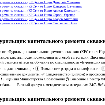
о ремонта скважин (КРС)»» от Нцпо Дмитрий Уливанов
о ремонта скважин (КРС)»» от Нцпо Кошерева Валентина
о ремонта скважин (КРС)»» от Нцпо Авдеев Константин
о ремонта скважин (КРС)»» от Нцпо Сергей Увранов
о ремонта скважин (КРС)»» от Нцпо Егоров Анатолий
о ремонта скважин (КРС)»» от Нцпо Степанова Юлия
Бурильщик капитального ремонта скваж
сии «Бурильщик капитального ремонта скважин (КРС)»» от Нцп
 свидетельства после прохождения итоговой аттестации. Диста
ссий Записывайтесь на обучение по специальности «Бурильщик к
ение для начинающих 3️⃣ Повышение разряда и квалификации 4️⃣
фициальные документы: ✅ Свидетельство (диплом) о профессии
 ❗️ Лицензия Министерства Образования ⏰ Внесение в реестр 
т банка — Вечный доступ к методическим материалам 24/7.
Всё 
Бурильщик капитального ремонта скваж