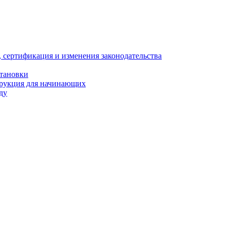
, сертификация и изменения законодательства
становки
трукция для начинающих
ду