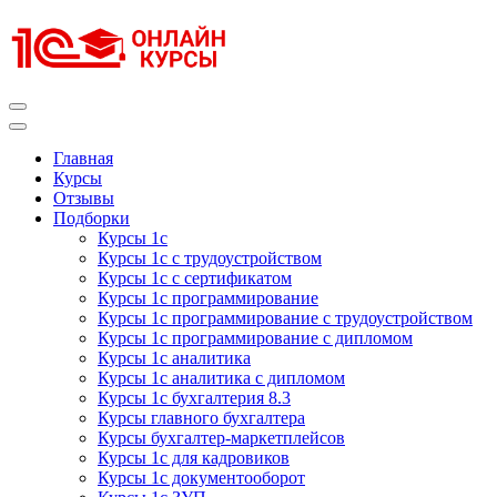
Перейти
к
содержимому
(нажмите
Enter)
Курсы 1С
Курсы 1С официальная сертификация
Главная
Курсы
Отзывы
Подборки
Курсы 1с
Курсы 1с с трудоустройством
Курсы 1с с сертификатом
Курсы 1с программирование
Курсы 1с программирование с трудоустройством
Курсы 1с программирование с дипломом
Курсы 1с аналитика
Курсы 1с аналитика с дипломом
Курсы 1с бухгалтерия 8.3
Курсы главного бухгалтера
Курсы бухгалтер-маркетплейсов
Курсы 1с для кадровиков
Курсы 1с документооборот