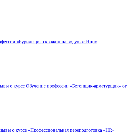
офессии «Бурильщик скважин на воду» от Нцпо
ывы о курсе Обучение профессии «Бетонщик-арматурщик» от
зывы о курсе «Профессиональная переподготовка «HR-