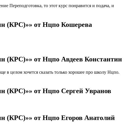
ие Переподготовка, то этот курс понравится и подача, и
ин (КРС)»» от Нцпо Кошерева
н (КРС)»» от Нцпо Авдеев Константин
 в целом хочется сказать только хорошее про школу Нцпо.
н (КРС)»» от Нцпо Сергей Увранов
н (КРС)»» от Нцпо Егоров Анатолий