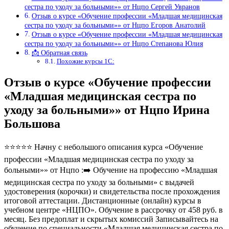
сестра по уходу за больными»» от Нцпо Сергей Увранов
Отзыв о курсе «Обучение профессии «Младшая медицинская
сестра по уходу за больными»» от Нцпо Егоров Анатолий
Отзыв о курсе «Обучение профессии «Младшая медицинская
сестра по уходу за больными»» от Нцпо Степанова Юлия
📩 Обратная связь
Похожие курсы 1С:
Отзыв о курсе «Обучение профессии
«Младшая медицинская сестра по
уходу за больными»» от Нцпо Ирина
Большова
⭐⭐⭐⭐⭐ Начну с небольшого описания курса «Обучение
профессии «Младшая медицинская сестра по уходу за
больными»» от Нцпо :➡️ Обучение на профессию «Младшая
медицинская сестра по уходу за больными» с выдачей
удостоверения (корочки) и свидетельства после прохождения
итоговой аттестации. Дистанционные (онлайн) курсы в
учебном центре «НЦПО». Обучение в рассрочку от 458 руб. в
месяц. Без предоплат и скрытых комиссий Записывайтесь на
обучение по специальности «Младшая медицинская сестра по