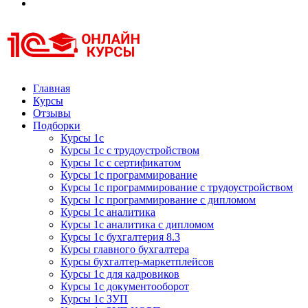
Курсы 1С
Курсы 1С официальная сертификация
Главная
Курсы
Отзывы
Подборки
Курсы 1с
Курсы 1с с трудоустройством
Курсы 1с с сертификатом
Курсы 1с программирование
Курсы 1с программирование с трудоустройством
Курсы 1с программирование с дипломом
Курсы 1с аналитика
Курсы 1с аналитика с дипломом
Курсы 1с бухгалтерия 8.3
Курсы главного бухгалтера
Курсы бухгалтер-маркетплейсов
Курсы 1с для кадровиков
Курсы 1с документооборот
Курсы 1с ЗУП