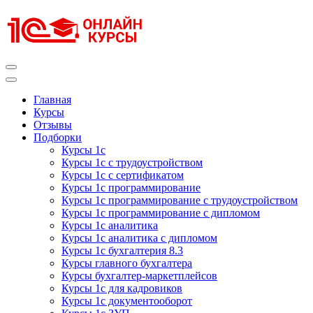
Перейти
к
содержимому
(нажмите
Enter)
Курсы 1С
Курсы 1С официальная сертификация
Главная
Курсы
Отзывы
Подборки
Курсы 1с
Курсы 1с с трудоустройством
Курсы 1с с сертификатом
Курсы 1с программирование
Курсы 1с программирование с трудоустройством
Курсы 1с программирование с дипломом
Курсы 1с аналитика
Курсы 1с аналитика с дипломом
Курсы 1с бухгалтерия 8.3
Курсы главного бухгалтера
Курсы бухгалтер-маркетплейсов
Курсы 1с для кадровиков
Курсы 1с документооборот