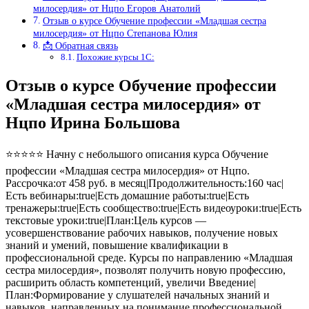
милосердия» от Нцпо Егоров Анатолий
Отзыв о курсе Обучение профессии «Младшая сестра
милосердия» от Нцпо Степанова Юлия
📩 Обратная связь
Похожие курсы 1С:
Отзыв о курсе Обучение профессии
«Младшая сестра милосердия» от
Нцпо Ирина Большова
⭐⭐⭐⭐⭐ Начну с небольшого описания курса Обучение
профессии «Младшая сестра милосердия» от Нцпо.
Рассрочка:от 458 руб. в месяц|Продолжительность:160 час|
Есть вебинары:true|Есть домашние работы:true|Есть
тренажеры:true|Есть сообщество:true|Есть видеоуроки:true|Есть
текстовые уроки:true|План:Цель курсов —
усовершенствование рабочих навыков, получение новых
знаний и умений, повышение квалификации в
профессиональной среде. Курсы по направлению «Младшая
сестра милосердия», позволят получить новую профессию,
расширить область компетенций, увеличи Введение|
План:Формирование у слушателей начальных знаний и
навыков, направленных на понимание профессиональной