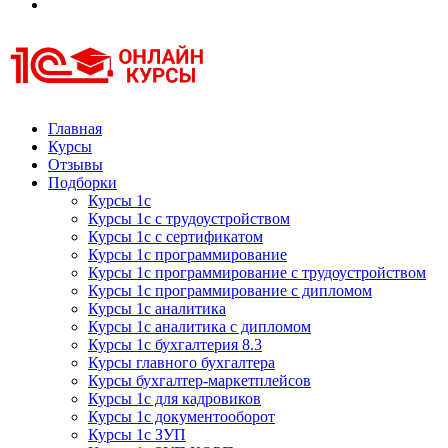
Курсы 1С
Курсы 1С официальная сертификация
Главная
Курсы
Отзывы
Подборки
Курсы 1с
Курсы 1с с трудоустройством
Курсы 1с с сертификатом
Курсы 1с программирование
Курсы 1с программирование с трудоустройством
Курсы 1с программирование с дипломом
Курсы 1с аналитика
Курсы 1с аналитика с дипломом
Курсы 1с бухгалтерия 8.3
Курсы главного бухгалтера
Курсы бухгалтер-маркетплейсов
Курсы 1с для кадровиков
Курсы 1с документооборот
Курсы 1с ЗУП