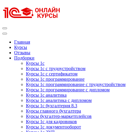
Перейти
к
содержимому
(нажмите
Enter)
Курсы 1С
Курсы 1С официальная сертификация
Главная
Курсы
Отзывы
Подборки
Курсы 1с
Курсы 1с с трудоустройством
Курсы 1с с сертификатом
Курсы 1с программирование
Курсы 1с программирование с трудоустройством
Курсы 1с программирование с дипломом
Курсы 1с аналитика
Курсы 1с аналитика с дипломом
Курсы 1с бухгалтерия 8.3
Курсы главного бухгалтера
Курсы бухгалтер-маркетплейсов
Курсы 1с для кадровиков
Курсы 1с документооборот