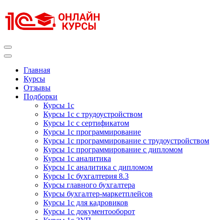
Перейти
к
содержимому
(нажмите
Enter)
Курсы 1С
Курсы 1С официальная сертификация
Главная
Курсы
Отзывы
Подборки
Курсы 1с
Курсы 1с с трудоустройством
Курсы 1с с сертификатом
Курсы 1с программирование
Курсы 1с программирование с трудоустройством
Курсы 1с программирование с дипломом
Курсы 1с аналитика
Курсы 1с аналитика с дипломом
Курсы 1с бухгалтерия 8.3
Курсы главного бухгалтера
Курсы бухгалтер-маркетплейсов
Курсы 1с для кадровиков
Курсы 1с документооборот