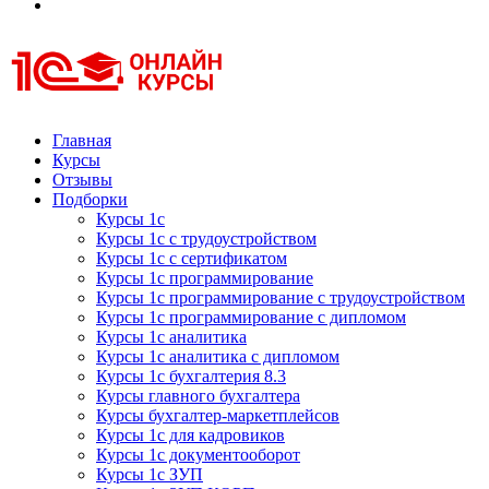
Курсы 1С
Курсы 1С официальная сертификация
Главная
Курсы
Отзывы
Подборки
Курсы 1с
Курсы 1с с трудоустройством
Курсы 1с с сертификатом
Курсы 1с программирование
Курсы 1с программирование с трудоустройством
Курсы 1с программирование с дипломом
Курсы 1с аналитика
Курсы 1с аналитика с дипломом
Курсы 1с бухгалтерия 8.3
Курсы главного бухгалтера
Курсы бухгалтер-маркетплейсов
Курсы 1с для кадровиков
Курсы 1с документооборот
Курсы 1с ЗУП