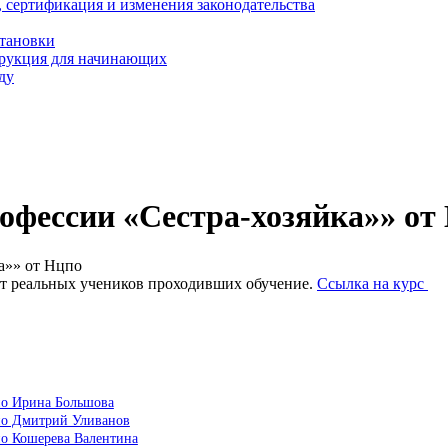
, сертификация и изменения законодательства
становки
трукция для начинающих
ду
офессии «Сестра-хозяйка»» от
а»» от Нцпо
от реальных учеников проходивших обучение.
Ссылка на курс
по Ирина Большова
цпо Дмитрий Уливанов
по Кошерева Валентина