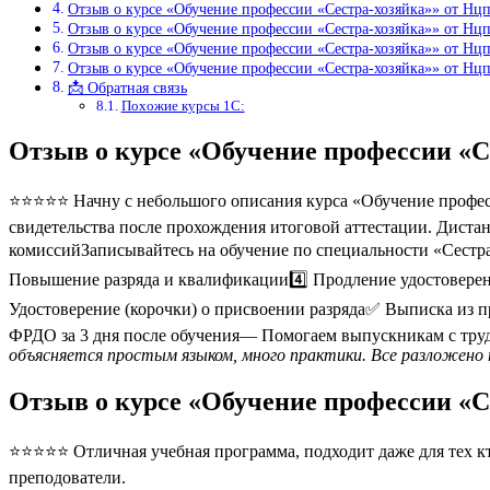
Отзыв о курсе «Обучение профессии «Сестра-хозяйка»» от Нц
Отзыв о курсе «Обучение профессии «Сестра-хозяйка»» от Нц
Отзыв о курсе «Обучение профессии «Сестра-хозяйка»» от Нц
Отзыв о курсе «Обучение профессии «Сестра-хозяйка»» от Нц
📩 Обратная связь
Похожие курсы 1С:
Отзыв о курсе «Обучение профессии «
⭐⭐⭐⭐⭐ Начну с небольшого описания курса «Обучение професси
свидетельства после прохождения итоговой аттестации. Диста
комиссийЗаписывайтесь на обучение по специальности «Сестра
Повышение разряда и квалификации4️⃣ Продление удостовере
Удостоверение (корочки) о присвоении разряда✅ Выписка из
ФРДО за 3 дня после обучения— Помогаем выпускникам с труд
объясняется простым языком, много практики. Все разложено 
Отзыв о курсе «Обучение профессии «
⭐⭐⭐⭐⭐ Отличная учебная программа, подходит даже для тех кто
преподователи.