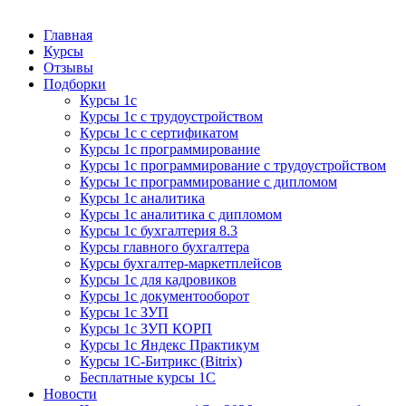
Курсы 1С
Курсы 1С официальная сертификация
Главная
Курсы
Отзывы
Подборки
Курсы 1с
Курсы 1с с трудоустройством
Курсы 1с с сертификатом
Курсы 1с программирование
Курсы 1с программирование с трудоустройством
Курсы 1с программирование с дипломом
Курсы 1с аналитика
Курсы 1с аналитика с дипломом
Курсы 1с бухгалтерия 8.3
Курсы главного бухгалтера
Курсы бухгалтер-маркетплейсов
Курсы 1с для кадровиков
Курсы 1с документооборот
Курсы 1с ЗУП
Курсы 1с ЗУП КОРП
Курсы 1с Яндекс Практикум
Курсы 1С-Битрикс (Bitrix)
Бесплатные курсы 1С
Новости