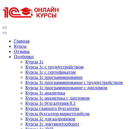
Перейти
к
содержимому
(нажмите
Enter)
Курсы 1С
Курсы 1С официальная сертификация
Главная
Курсы
Отзывы
Подборки
Курсы 1с
Курсы 1с с трудоустройством
Курсы 1с с сертификатом
Курсы 1с программирование
Курсы 1с программирование с трудоустройством
Курсы 1с программирование с дипломом
Курсы 1с аналитика
Курсы 1с аналитика с дипломом
Курсы 1с бухгалтерия 8.3
Курсы главного бухгалтера
Курсы бухгалтер-маркетплейсов
Курсы 1с для кадровиков
Курсы 1с документооборот