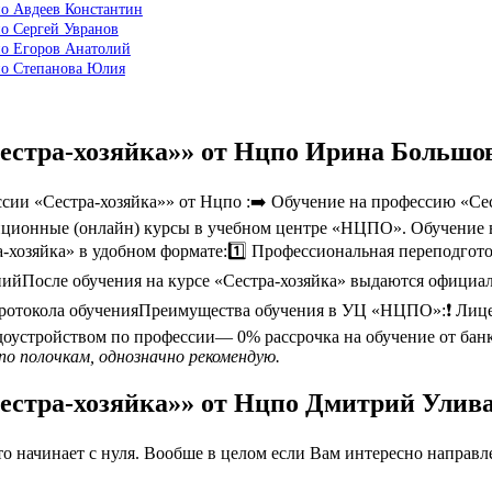
по Авдеев Константин
по Сергей Увранов
по Егоров Анатолий
по Степанова Юлия
Сестра-хозяйка»» от Нцпо Ирина Большо
и «Сестра-хозяйка»» от Нцпо :➡️ Обучение на профессию «Сест
нционные (онлайн) курсы в учебном центре «НЦПО». Обучение в р
-хозяйка» в удобном формате:1️⃣ Профессиональная переподгот
нийПосле обучения на курсе «Сестра-хозяйка» выдаются офици
 протокола обученияПреимущества обучения в УЦ «НЦПО»:❗️ Ли
оустройством по профессии— 0% рассрочка на обучение от бан
по полочкам, однозначно рекомендую.
Сестра-хозяйка»» от Нцпо Дмитрий Улив
 начинает с нуля. Вообше в целом если Вам интересно направлен