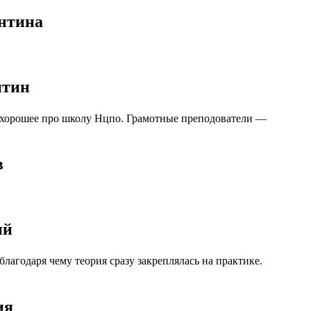
ентина
нтин
о хорошее про школу Нцпо. Грамотные преподователи —
в
ий
агодаря чему теория сразу закреплялась на практике.
ия