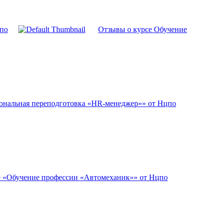
цпо
Отзывы о курсе Обучение
ональная переподготовка «HR-менеджер»» от Нцпо
е «Обучение профессии «Автомеханик»» от Нцпо