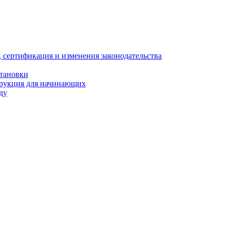
, сертификация и изменения законодательства
становки
трукция для начинающих
ду