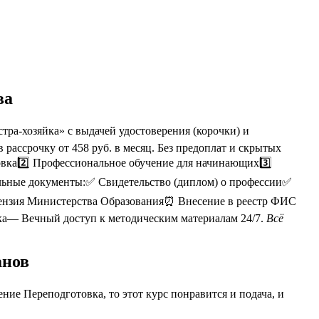
ва
ра-хозяйка» с выдачей удостоверения (корочки) и
ассрочку от 458 руб. в месяц. Без предоплат и скрытых
овка2️⃣ Профессиональное обучение для начинающих3️⃣
альные документы:✅ Свидетельство (диплом) о профессии✅
цензия Министерства Образования⏰ Внесение в реестр ФИС
ка— Вечный доступ к методическим материалам 24/7.
Всё
анов
ие Переподготовка, то этот курс понравится и подача, и