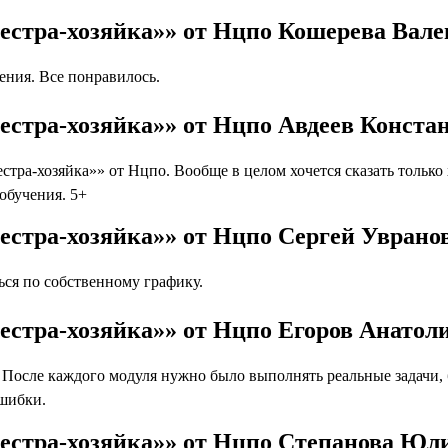
естра-хозяйка»» от Нцпо Кошерева Вал
ния. Все понравилось.
естра-хозяйка»» от Нцпо Авдеев Конста
тра-хозяйка»» от Нцпо. Вообще в целом хочется сказать тольк
 обучения. 5+
естра-хозяйка»» от Нцпо Сергей Уврано
ся по собственному графику.
естра-хозяйка»» от Нцпо Егоров Анатол
осле каждого модуля нужно было выполнять реальные задачи, бл
ошибки.
Сестра-хозяйка»» от Нцпо Степанова Юл