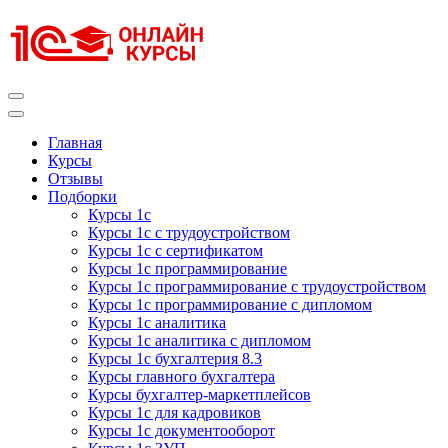
Перейти
к
содержимому
(нажмите
Enter)
Курсы 1С
Курсы 1С официальная сертификация
Главная
Курсы
Отзывы
Подборки
Курсы 1с
Курсы 1с с трудоустройством
Курсы 1с с сертификатом
Курсы 1с программирование
Курсы 1с программирование с трудоустройством
Курсы 1с программирование с дипломом
Курсы 1с аналитика
Курсы 1с аналитика с дипломом
Курсы 1с бухгалтерия 8.3
Курсы главного бухгалтера
Курсы бухгалтер-маркетплейсов
Курсы 1с для кадровиков
Курсы 1с документооборот