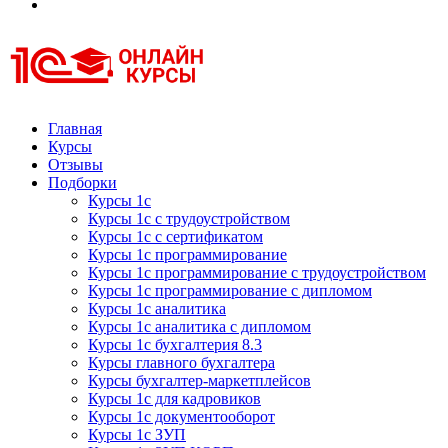
Курсы 1С
Курсы 1С официальная сертификация
Главная
Курсы
Отзывы
Подборки
Курсы 1с
Курсы 1с с трудоустройством
Курсы 1с с сертификатом
Курсы 1с программирование
Курсы 1с программирование с трудоустройством
Курсы 1с программирование с дипломом
Курсы 1с аналитика
Курсы 1с аналитика с дипломом
Курсы 1с бухгалтерия 8.3
Курсы главного бухгалтера
Курсы бухгалтер-маркетплейсов
Курсы 1с для кадровиков
Курсы 1с документооборот
Курсы 1с ЗУП