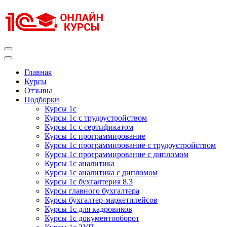
Перейти
к
содержимому
(нажмите
Enter)
Курсы 1С
Курсы 1С официальная сертификация
Главная
Курсы
Отзывы
Подборки
Курсы 1с
Курсы 1с с трудоустройством
Курсы 1с с сертификатом
Курсы 1с программирование
Курсы 1с программирование с трудоустройством
Курсы 1с программирование с дипломом
Курсы 1с аналитика
Курсы 1с аналитика с дипломом
Курсы 1с бухгалтерия 8.3
Курсы главного бухгалтера
Курсы бухгалтер-маркетплейсов
Курсы 1с для кадровиков
Курсы 1с документооборот