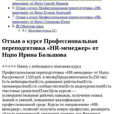
менеджер» от Нцпо Сергей Увранов
Отзыв о курсе Профессиональная переподготовка «HR-
менеджер» от Нцпо Егоров Анатолий
Отзыв о курсе Профессиональная переподготовка «HR-
менеджер» от Нцпо Степанова Юлия
📩 Обратная связь
Похожие курсы 1С:
Отзыв о курсе Профессиональная
переподготовка «HR-менеджер» от
Нцпо Ирина Большова
⭐⭐⭐⭐⭐ Начну с небольшого описания курса
Профессиональная переподготовка «HR-менеджер» от Нцпо.
Рассрочка:от 1320 руб. в месяц|Продолжительность:256 час|
Есть вебинары:true|Есть домашние работы:true|Есть
тренажеры:true|Есть сообщество:true|Есть видеоуроки:true|Есть
текстовые уроки:true|План:Цель курсов —
усовершенствование рабочих навыков, получение новых
знаний и умений, повышение квалификации в
профессиональной среде. Курсы по направлению «HR-
менеджер», позволят получить новую профессию, расширить
область компетенций, увеличить уровень дох Введение|