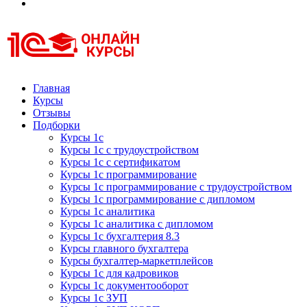
Курсы 1С
Курсы 1С официальная сертификация
Главная
Курсы
Отзывы
Подборки
Курсы 1с
Курсы 1с с трудоустройством
Курсы 1с с сертификатом
Курсы 1с программирование
Курсы 1с программирование с трудоустройством
Курсы 1с программирование с дипломом
Курсы 1с аналитика
Курсы 1с аналитика с дипломом
Курсы 1с бухгалтерия 8.3
Курсы главного бухгалтера
Курсы бухгалтер-маркетплейсов
Курсы 1с для кадровиков
Курсы 1с документооборот
Курсы 1с ЗУП