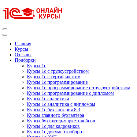
Перейти
к
содержимому
(нажмите
Enter)
Курсы 1С
Курсы 1С официальная сертификация
Главная
Курсы
Отзывы
Подборки
Курсы 1с
Курсы 1с с трудоустройством
Курсы 1с с сертификатом
Курсы 1с программирование
Курсы 1с программирование с трудоустройством
Курсы 1с программирование с дипломом
Курсы 1с аналитика
Курсы 1с аналитика с дипломом
Курсы 1с бухгалтерия 8.3
Курсы главного бухгалтера
Курсы бухгалтер-маркетплейсов
Курсы 1с для кадровиков
Курсы 1с документооборот