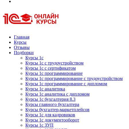
Курсы 1С
Курсы 1С официальная сертификация
Главная
Курсы
Отзывы
Подборки
Курсы 1с
Курсы 1с с трудоустройством
Курсы 1с с сертификатом
Курсы 1с программирование
Курсы 1с программирование с трудоустройством
Курсы 1с программирование с дипломом
Курсы 1с аналитика
Курсы 1с аналитика с дипломом
Курсы 1с бухгалтерия 8.3
Курсы главного бухгалтера
Курсы бухгалтер-маркетплейсов
Курсы 1с для кадровиков
Курсы 1с документооборот
Курсы 1с ЗУП