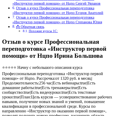
«Инструктор первой помощи» от Нцпо Сергей Увранов
Отзыв о курсе Профессиональная переподготовка
«Инструктор первой помощи» от Нцпо Егоров Анатолий
Отзыв о курсе Профессиональная переподготовка
«Инструктор первой помощи» от Нцпо Степанова Юлия
📩 Обратная связь
Похожие курсы 1С:
Отзыв о курсе Профессиональная
переподготовка «Инструктор первой
помощи» от Нцпо Ирина Большова
⭐⭐⭐⭐⭐ Начну с небольшого описания курса
Профессиональная переподготовка «Инструктор первой
помощи» от Нцпо. Рассрочка:от 1320 руб. в месяц|
Продолжительность:256 час|Есть вебинары:true|Есть
домашние работы:true|Есть тренажеры:true|Есть
сообщество:true|Есть видеоуроки:true|Есть текстовые
уроки:true|План:Цель курсов — усовершенствование рабочих
навыков, получение новых знаний и умений, повышение
квалификации в профессиональной среде. Курсы по
направлению «Инструктор по оказанию первой помощи»,
позволят получить новую профессию, расширить область