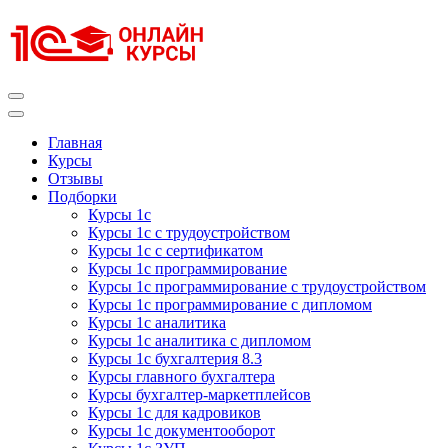
Перейти
к
содержимому
(нажмите
Enter)
Курсы 1С
Курсы 1С официальная сертификация
Главная
Курсы
Отзывы
Подборки
Курсы 1с
Курсы 1с с трудоустройством
Курсы 1с с сертификатом
Курсы 1с программирование
Курсы 1с программирование с трудоустройством
Курсы 1с программирование с дипломом
Курсы 1с аналитика
Курсы 1с аналитика с дипломом
Курсы 1с бухгалтерия 8.3
Курсы главного бухгалтера
Курсы бухгалтер-маркетплейсов
Курсы 1с для кадровиков
Курсы 1с документооборот