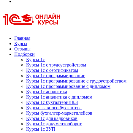
Курсы 1С
Курсы 1С официальная сертификация
Главная
Курсы
Отзывы
Подборки
Курсы 1с
Курсы 1с с трудоустройством
Курсы 1с с сертификатом
Курсы 1с программирование
Курсы 1с программирование с трудоустройством
Курсы 1с программирование с дипломом
Курсы 1с аналитика
Курсы 1с аналитика с дипломом
Курсы 1с бухгалтерия 8.3
Курсы главного бухгалтера
Курсы бухгалтер-маркетплейсов
Курсы 1с для кадровиков
Курсы 1с документооборот
Курсы 1с ЗУП