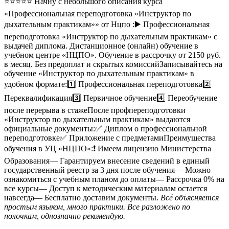
⭐⭐⭐⭐⭐ Начну с небольшого описания курса
«Профессиональная переподготовка «Инструктор по
дыхательным практикам»» от Нцпо :▶️ Профессиональная
переподготовка «Инструктор по дыхательным практикам» с
выдачей диплома. Дистанционное (онлайн) обучение в
учебном центре «НЦПО». Обучение в рассрочку от 2150 руб.
в месяц. Без предоплат и скрытых комиссийЗаписывайтесь на
обучение «Инструктор по дыхательным практикам» в
удобном формате:1️⃣ Профессиональная переподготовка2️⃣
Переквалификация3️⃣ Первичное обучение4️⃣ Переобучение
после перерыва в стажеПосле профпереподготовки
«Инструктор по дыхательным практикам» выдаются
официальные документы:✅ Диплом о профессиональной
переподготовке✅ Приложение с предметамиПреимущества
обучения в УЦ «НЦПО»:❗️ Имеем лицензию Министерства
Образования— Гарантируем внесение сведений в единый
государственный реестр за 3 дня после обучения— Можно
ознакомиться с учебным планом до оплаты— Рассрочка 0% на
все курсы— Доступ к методическим материалам остается
навсегда— Бесплатно доставим документы.
Всё объясняется
простым языком, много практики. Все разложено по
полочкам, однозначно рекомендую.