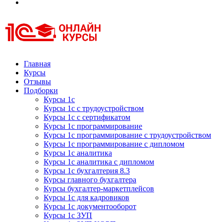
Курсы 1С
Курсы 1С официальная сертификация
Главная
Курсы
Отзывы
Подборки
Курсы 1с
Курсы 1с с трудоустройством
Курсы 1с с сертификатом
Курсы 1с программирование
Курсы 1с программирование с трудоустройством
Курсы 1с программирование с дипломом
Курсы 1с аналитика
Курсы 1с аналитика с дипломом
Курсы 1с бухгалтерия 8.3
Курсы главного бухгалтера
Курсы бухгалтер-маркетплейсов
Курсы 1с для кадровиков
Курсы 1с документооборот
Курсы 1с ЗУП