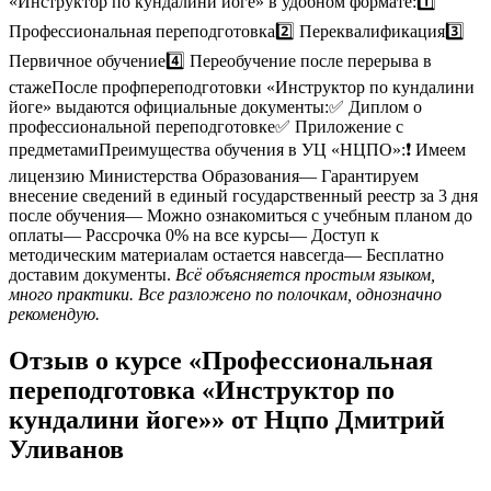
«Инструктор по кундалини йоге» в удобном формате:1️⃣
Профессиональная переподготовка2️⃣ Переквалификация3️⃣
Первичное обучение4️⃣ Переобучение после перерыва в
стажеПосле профпереподготовки «Инструктор по кундалини
йоге» выдаются официальные документы:✅ Диплом о
профессиональной переподготовке✅ Приложение с
предметамиПреимущества обучения в УЦ «НЦПО»:❗️ Имеем
лицензию Министерства Образования— Гарантируем
внесение сведений в единый государственный реестр за 3 дня
после обучения— Можно ознакомиться с учебным планом до
оплаты— Рассрочка 0% на все курсы— Доступ к
методическим материалам остается навсегда— Бесплатно
доставим документы.
Всё объясняется простым языком,
много практики. Все разложено по полочкам, однозначно
рекомендую.
Отзыв о курсе «Профессиональная
переподготовка «Инструктор по
кундалини йоге»» от Нцпо Дмитрий
Уливанов