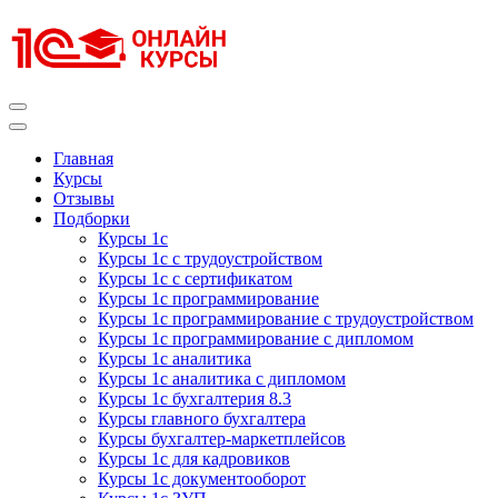
Перейти
к
содержимому
(нажмите
Enter)
Курсы 1С
Курсы 1С официальная сертификация
Главная
Курсы
Отзывы
Подборки
Курсы 1с
Курсы 1с с трудоустройством
Курсы 1с с сертификатом
Курсы 1с программирование
Курсы 1с программирование с трудоустройством
Курсы 1с программирование с дипломом
Курсы 1с аналитика
Курсы 1с аналитика с дипломом
Курсы 1с бухгалтерия 8.3
Курсы главного бухгалтера
Курсы бухгалтер-маркетплейсов
Курсы 1с для кадровиков
Курсы 1с документооборот