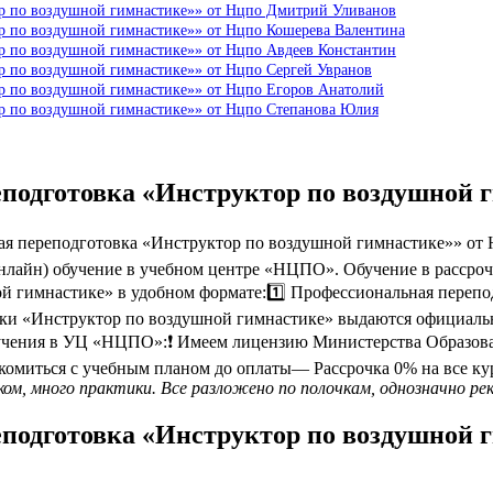
ор по воздушной гимнастике»» от Нцпо Дмитрий Уливанов
ор по воздушной гимнастике»» от Нцпо Кошерева Валентина
ор по воздушной гимнастике»» от Нцпо Авдеев Константин
р по воздушной гимнастике»» от Нцпо Сергей Увранов
ор по воздушной гимнастике»» от Нцпо Егоров Анатолий
ор по воздушной гимнастике»» от Нцпо Степанова Юлия
еподготовка «Инструктор по воздушной 
 переподготовка «Инструктор по воздушной гимнастике»» от Н
лайн) обучение в учебном центре «НЦПО». Обучение в рассрочку
й гимнастике» в удобном формате:1️⃣ Профессиональная перепо
вки «Инструктор по воздушной гимнастике» выдаются официал
чения в УЦ «НЦПО»:❗️ Имеем лицензию Министерства Образов
акомиться с учебным планом до оплаты— Рассрочка 0% на все к
ом, много практики. Все разложено по полочкам, однозначно ре
еподготовка «Инструктор по воздушной 