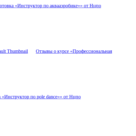
отовка «Инструктор по аквааэробике»» от Нцпо
Отзывы о курсе «Профессиональная
 «Инструктор по pole dance»» от Нцпо