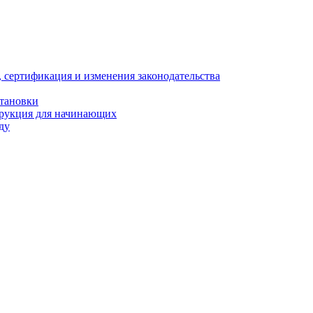
, сертификация и изменения законодательства
становки
трукция для начинающих
ду