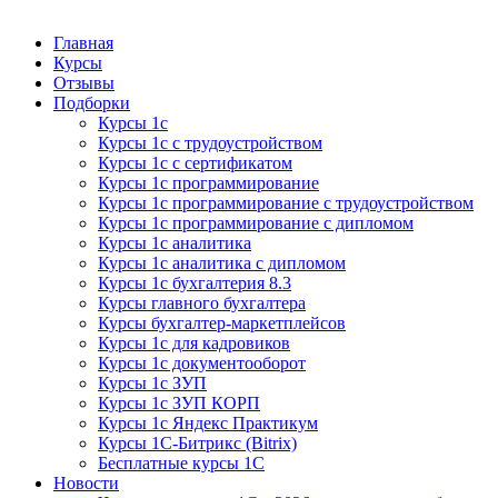
Курсы 1С
Курсы 1С официальная сертификация
Главная
Курсы
Отзывы
Подборки
Курсы 1с
Курсы 1с с трудоустройством
Курсы 1с с сертификатом
Курсы 1с программирование
Курсы 1с программирование с трудоустройством
Курсы 1с программирование с дипломом
Курсы 1с аналитика
Курсы 1с аналитика с дипломом
Курсы 1с бухгалтерия 8.3
Курсы главного бухгалтера
Курсы бухгалтер-маркетплейсов
Курсы 1с для кадровиков
Курсы 1с документооборот
Курсы 1с ЗУП
Курсы 1с ЗУП КОРП
Курсы 1с Яндекс Практикум
Курсы 1С-Битрикс (Bitrix)
Бесплатные курсы 1С
Новости