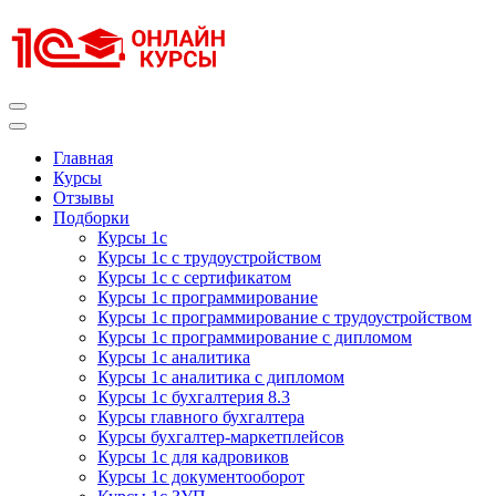
Перейти
к
содержимому
(нажмите
Enter)
Курсы 1С
Курсы 1С официальная сертификация
Главная
Курсы
Отзывы
Подборки
Курсы 1с
Курсы 1с с трудоустройством
Курсы 1с с сертификатом
Курсы 1с программирование
Курсы 1с программирование с трудоустройством
Курсы 1с программирование с дипломом
Курсы 1с аналитика
Курсы 1с аналитика с дипломом
Курсы 1с бухгалтерия 8.3
Курсы главного бухгалтера
Курсы бухгалтер-маркетплейсов
Курсы 1с для кадровиков
Курсы 1с документооборот