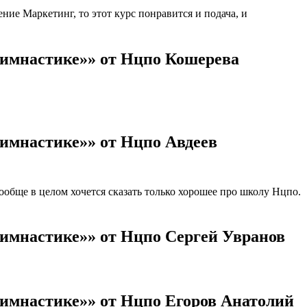
ие Маркетинг, то этот курс понравится и подача, и
гимнастике»» от Нцпо Кошерева
гимнастике»» от Нцпо Авдеев
бще в целом хочется сказать только хорошее про школу Нцпо.
гимнастике»» от Нцпо Сергей Увранов
гимнастике»» от Нцпо Егоров Анатолий