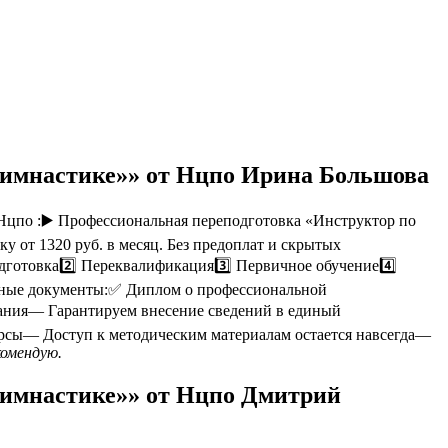
гимнастике»» от Нцпо Ирина Большова
цпо :▶️ Профессиональная переподготовка «Инструктор по
 от 1320 руб. в месяц. Без предоплат и скрытых
дготовка2️⃣ Переквалификация3️⃣ Первичное обучение4️⃣
ьные документы:✅ Диплом о профессиональной
ания— Гарантируем внесение сведений в единый
урсы— Доступ к методическим материалам остается навсегда—
комендую.
гимнастике»» от Нцпо Дмитрий