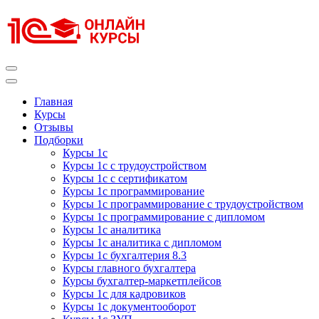
Перейти
к
содержимому
(нажмите
Enter)
Курсы 1С
Курсы 1С официальная сертификация
Главная
Курсы
Отзывы
Подборки
Курсы 1с
Курсы 1с с трудоустройством
Курсы 1с с сертификатом
Курсы 1с программирование
Курсы 1с программирование с трудоустройством
Курсы 1с программирование с дипломом
Курсы 1с аналитика
Курсы 1с аналитика с дипломом
Курсы 1с бухгалтерия 8.3
Курсы главного бухгалтера
Курсы бухгалтер-маркетплейсов
Курсы 1с для кадровиков
Курсы 1с документооборот