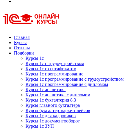
Курсы 1С
Курсы 1С официальная сертификация
Главная
Курсы
Отзывы
Подборки
Курсы 1с
Курсы 1с с трудоустройством
Курсы 1с с сертификатом
Курсы 1с программирование
Курсы 1с программирование с трудоустройством
Курсы 1с программирование с дипломом
Курсы 1с аналитика
Курсы 1с аналитика с дипломом
Курсы 1с бухгалтерия 8.3
Курсы главного бухгалтера
Курсы бухгалтер-маркетплейсов
Курсы 1с для кадровиков
Курсы 1с документооборот
Курсы 1с ЗУП