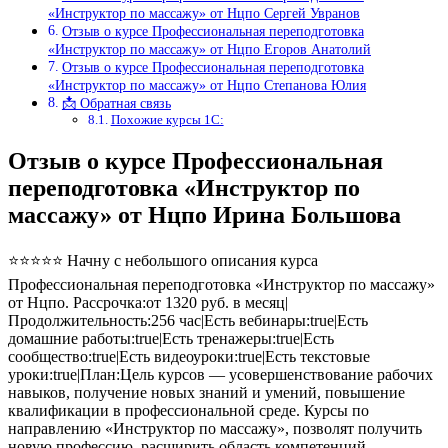
«Инструктор по массажу» от Нцпо Сергей Увранов
Отзыв о курсе Профессиональная переподготовка
«Инструктор по массажу» от Нцпо Егоров Анатолий
Отзыв о курсе Профессиональная переподготовка
«Инструктор по массажу» от Нцпо Степанова Юлия
📩 Обратная связь
Похожие курсы 1С:
Отзыв о курсе Профессиональная
переподготовка «Инструктор по
массажу» от Нцпо Ирина Большова
⭐⭐⭐⭐⭐ Начну с небольшого описания курса
Профессиональная переподготовка «Инструктор по массажу»
от Нцпо. Рассрочка:от 1320 руб. в месяц|
Продолжительность:256 час|Есть вебинары:true|Есть
домашние работы:true|Есть тренажеры:true|Есть
сообщество:true|Есть видеоуроки:true|Есть текстовые
уроки:true|План:Цель курсов — усовершенствование рабочих
навыков, получение новых знаний и умений, повышение
квалификации в профессиональной среде. Курсы по
направлению «Инструктор по массажу», позволят получить
новую профессию, расширить область компетенций,