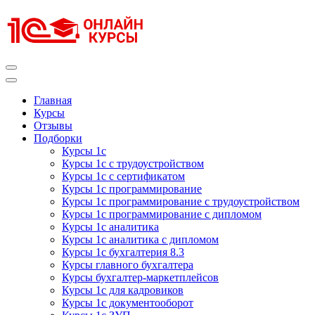
Перейти
к
содержимому
(нажмите
Enter)
Курсы 1С
Курсы 1С официальная сертификация
Главная
Курсы
Отзывы
Подборки
Курсы 1с
Курсы 1с с трудоустройством
Курсы 1с с сертификатом
Курсы 1с программирование
Курсы 1с программирование с трудоустройством
Курсы 1с программирование с дипломом
Курсы 1с аналитика
Курсы 1с аналитика с дипломом
Курсы 1с бухгалтерия 8.3
Курсы главного бухгалтера
Курсы бухгалтер-маркетплейсов
Курсы 1с для кадровиков
Курсы 1с документооборот