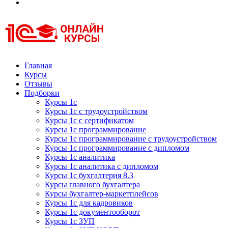
Курсы 1С
Курсы 1С официальная сертификация
Главная
Курсы
Отзывы
Подборки
Курсы 1с
Курсы 1с с трудоустройством
Курсы 1с с сертификатом
Курсы 1с программирование
Курсы 1с программирование с трудоустройством
Курсы 1с программирование с дипломом
Курсы 1с аналитика
Курсы 1с аналитика с дипломом
Курсы 1с бухгалтерия 8.3
Курсы главного бухгалтера
Курсы бухгалтер-маркетплейсов
Курсы 1с для кадровиков
Курсы 1с документооборот
Курсы 1с ЗУП