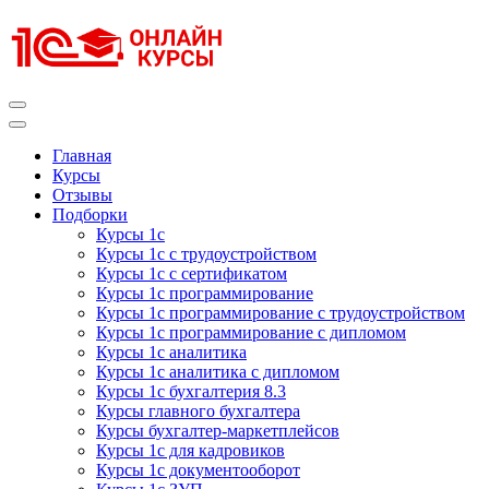
Перейти
к
содержимому
(нажмите
Enter)
Курсы 1С
Курсы 1С официальная сертификация
Главная
Курсы
Отзывы
Подборки
Курсы 1с
Курсы 1с с трудоустройством
Курсы 1с с сертификатом
Курсы 1с программирование
Курсы 1с программирование с трудоустройством
Курсы 1с программирование с дипломом
Курсы 1с аналитика
Курсы 1с аналитика с дипломом
Курсы 1с бухгалтерия 8.3
Курсы главного бухгалтера
Курсы бухгалтер-маркетплейсов
Курсы 1с для кадровиков
Курсы 1с документооборот