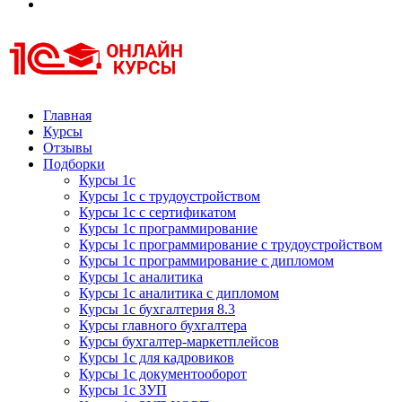
Курсы 1С
Курсы 1С официальная сертификация
Главная
Курсы
Отзывы
Подборки
Курсы 1с
Курсы 1с с трудоустройством
Курсы 1с с сертификатом
Курсы 1с программирование
Курсы 1с программирование с трудоустройством
Курсы 1с программирование с дипломом
Курсы 1с аналитика
Курсы 1с аналитика с дипломом
Курсы 1с бухгалтерия 8.3
Курсы главного бухгалтера
Курсы бухгалтер-маркетплейсов
Курсы 1с для кадровиков
Курсы 1с документооборот
Курсы 1с ЗУП