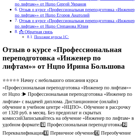
по лифтам»» от Нцпо Сергей Увранов
Отзыв о курсе «Профессиональная переподготовка «Инженер
по лифтам»» от Нцпо Егоров Анатолий
Отзыв о курсе «Профессиональная переподготовка «Инженер
по лифтам»» от Нцпо Степанова Юлия
📩 Обратная связь
Похожие курсы 1С:
Отзыв о курсе «Профессиональная
переподготовка «Инженер по
лифтам»» от Нцпо Ирина Большова
⭐⭐⭐⭐⭐ Начну с небольшого описания курса
«Профессиональная переподготовка «Инженер по лифтам»»
от Нцпо :▶️ Профессиональная переподготовка «Инженер по
лифтам» с выдачей диплома. Дистанционное (онлайн)
обучение в учебном центре «НЦПО». Обучение в рассрочку
от 1320 руб. в месяц. Без предоплат и скрытых
комиссийЗаписывайтесь на обучение «Инженер по лифтам» в
удобном формате:1️⃣ Профессиональная переподготовка2️⃣
Переквалификация3️⃣ Первичное обучение4️⃣ Переобучение