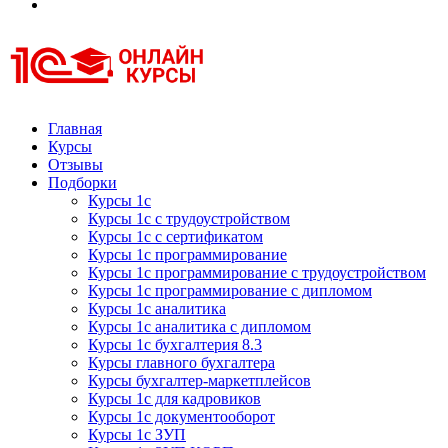
Курсы 1С
Курсы 1С официальная сертификация
Главная
Курсы
Отзывы
Подборки
Курсы 1с
Курсы 1с с трудоустройством
Курсы 1с с сертификатом
Курсы 1с программирование
Курсы 1с программирование с трудоустройством
Курсы 1с программирование с дипломом
Курсы 1с аналитика
Курсы 1с аналитика с дипломом
Курсы 1с бухгалтерия 8.3
Курсы главного бухгалтера
Курсы бухгалтер-маркетплейсов
Курсы 1с для кадровиков
Курсы 1с документооборот
Курсы 1с ЗУП