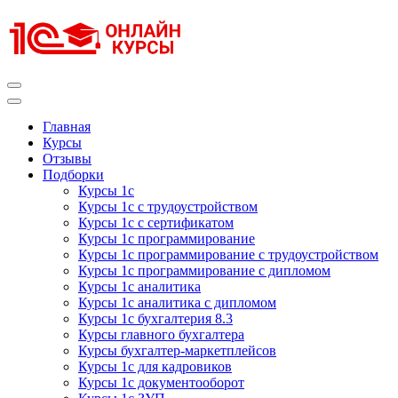
Перейти
к
содержимому
(нажмите
Enter)
Курсы 1С
Курсы 1С официальная сертификация
Главная
Курсы
Отзывы
Подборки
Курсы 1с
Курсы 1с с трудоустройством
Курсы 1с с сертификатом
Курсы 1с программирование
Курсы 1с программирование с трудоустройством
Курсы 1с программирование с дипломом
Курсы 1с аналитика
Курсы 1с аналитика с дипломом
Курсы 1с бухгалтерия 8.3
Курсы главного бухгалтера
Курсы бухгалтер-маркетплейсов
Курсы 1с для кадровиков
Курсы 1с документооборот