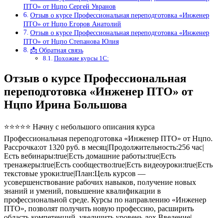
ПТО» от Нцпо Сергей Увранов
Отзыв о курсе Профессиональная переподготовка «Инженер
ПТО» от Нцпо Егоров Анатолий
Отзыв о курсе Профессиональная переподготовка «Инженер
ПТО» от Нцпо Степанова Юлия
📩 Обратная связь
Похожие курсы 1С:
Отзыв о курсе Профессиональная
переподготовка «Инженер ПТО» от
Нцпо Ирина Большова
⭐⭐⭐⭐⭐ Начну с небольшого описания курса
Профессиональная переподготовка «Инженер ПТО» от Нцпо.
Рассрочка:от 1320 руб. в месяц|Продолжительность:256 час|
Есть вебинары:true|Есть домашние работы:true|Есть
тренажеры:true|Есть сообщество:true|Есть видеоуроки:true|Есть
текстовые уроки:true|План:Цель курсов —
усовершенствование рабочих навыков, получение новых
знаний и умений, повышение квалификации в
профессиональной среде. Курсы по направлению «Инженер
ПТО», позволят получить новую профессию, расширить
область компетенций, увеличить уровень дох Введение|