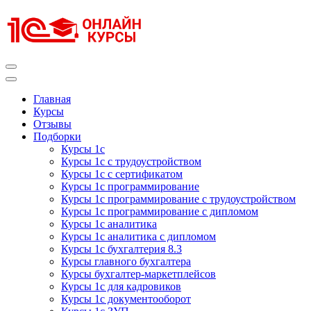
Перейти
к
содержимому
(нажмите
Enter)
Курсы 1С
Курсы 1С официальная сертификация
Главная
Курсы
Отзывы
Подборки
Курсы 1с
Курсы 1с с трудоустройством
Курсы 1с с сертификатом
Курсы 1с программирование
Курсы 1с программирование с трудоустройством
Курсы 1с программирование с дипломом
Курсы 1с аналитика
Курсы 1с аналитика с дипломом
Курсы 1с бухгалтерия 8.3
Курсы главного бухгалтера
Курсы бухгалтер-маркетплейсов
Курсы 1с для кадровиков
Курсы 1с документооборот