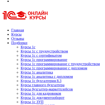
Курсы 1С
Курсы 1С официальная сертификация
Главная
Курсы
Отзывы
Подборки
Курсы 1с
Курсы 1с с трудоустройством
Курсы 1с с сертификатом
Курсы 1с программирование
Курсы 1с программирование с трудоустройством
Курсы 1с программирование с дипломом
Курсы 1с аналитика
Курсы 1с аналитика с дипломом
Курсы 1с бухгалтерия 8.3
Курсы главного бухгалтера
Курсы бухгалтер-маркетплейсов
Курсы 1с для кадровиков
Курсы 1с документооборот
Курсы 1с ЗУП