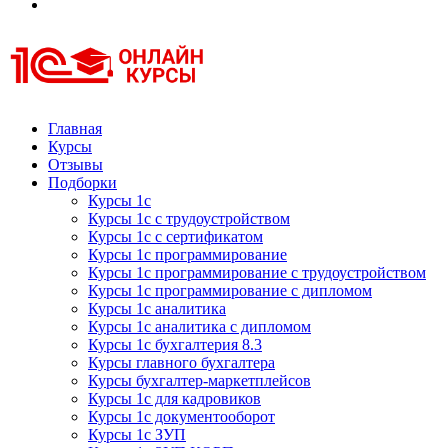
Курсы 1С
Курсы 1С официальная сертификация
Главная
Курсы
Отзывы
Подборки
Курсы 1с
Курсы 1с с трудоустройством
Курсы 1с с сертификатом
Курсы 1с программирование
Курсы 1с программирование с трудоустройством
Курсы 1с программирование с дипломом
Курсы 1с аналитика
Курсы 1с аналитика с дипломом
Курсы 1с бухгалтерия 8.3
Курсы главного бухгалтера
Курсы бухгалтер-маркетплейсов
Курсы 1с для кадровиков
Курсы 1с документооборот
Курсы 1с ЗУП