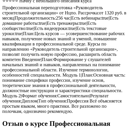
⭐⭐⭐⭐⭐ Начну с небольшого описания курса
Профессиональная переподготовка «Руководитель
строительной организации» от Нцпо. Рассрочка:от 1320 руб. в
месяц|Продолжительность:256 час|Есть вебинары:true|Есть
домашние работы:true|Есть тренажеры:true|Есть
сообщество:true|Есть видеоуроки:true|Есть текстовые
уроки:true|План:Цель курсов — усовершенствование рабочих
навыков, получение новых знаний и умений, повышение
квалификации в профессиональной среде. Курсы по
направлению «Руководитель строительной организации»,
позволят получить новую профессию, расширить область
компетен Введение|План:Формирование у слушателей
начальных знаний и навыков, направленных на понимание
профессиональной области. Изучение терминологии,
особенностей специальности. Модуль 1|План:Основная часть:
понимание специфики профессии, изучение основ,
теоретические знания в профессиональной деятельности,
должностные инструкции и характеристики специальности.
Модуль 2|Формат обучения:Самостоятельно|Результат
обучения:Диплом|Тип обучения:Профессия Всё объясняется
простым языком, много практики. Все разложено по
полочкам, однозначно рекомендую.
Отзыв о курсе Профессиональная