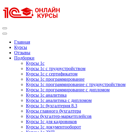
Перейти
к
содержимому
(нажмите
Enter)
Курсы 1С
Курсы 1С официальная сертификация
Главная
Курсы
Отзывы
Подборки
Курсы 1с
Курсы 1с с трудоустройством
Курсы 1с с сертификатом
Курсы 1с программирование
Курсы 1с программирование с трудоустройством
Курсы 1с программирование с дипломом
Курсы 1с аналитика
Курсы 1с аналитика с дипломом
Курсы 1с бухгалтерия 8.3
Курсы главного бухгалтера
Курсы бухгалтер-маркетплейсов
Курсы 1с для кадровиков
Курсы 1с документооборот