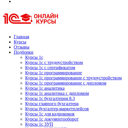
Курсы 1С
Курсы 1С официальная сертификация
Главная
Курсы
Отзывы
Подборки
Курсы 1с
Курсы 1с с трудоустройством
Курсы 1с с сертификатом
Курсы 1с программирование
Курсы 1с программирование с трудоустройством
Курсы 1с программирование с дипломом
Курсы 1с аналитика
Курсы 1с аналитика с дипломом
Курсы 1с бухгалтерия 8.3
Курсы главного бухгалтера
Курсы бухгалтер-маркетплейсов
Курсы 1с для кадровиков
Курсы 1с документооборот
Курсы 1с ЗУП