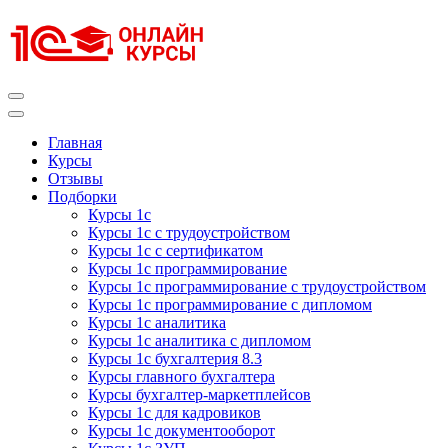
Перейти
к
содержимому
(нажмите
Enter)
Курсы 1С
Курсы 1С официальная сертификация
Главная
Курсы
Отзывы
Подборки
Курсы 1с
Курсы 1с с трудоустройством
Курсы 1с с сертификатом
Курсы 1с программирование
Курсы 1с программирование с трудоустройством
Курсы 1с программирование с дипломом
Курсы 1с аналитика
Курсы 1с аналитика с дипломом
Курсы 1с бухгалтерия 8.3
Курсы главного бухгалтера
Курсы бухгалтер-маркетплейсов
Курсы 1с для кадровиков
Курсы 1с документооборот