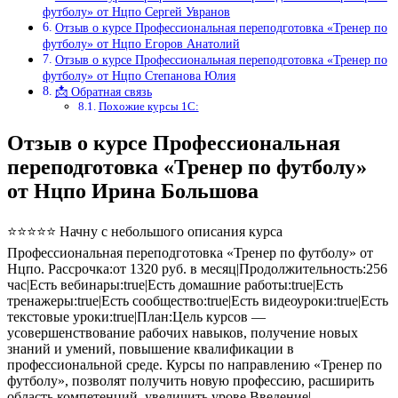
футболу» от Нцпо Сергей Увранов
Отзыв о курсе Профессиональная переподготовка «Тренер по
футболу» от Нцпо Егоров Анатолий
Отзыв о курсе Профессиональная переподготовка «Тренер по
футболу» от Нцпо Степанова Юлия
📩 Обратная связь
Похожие курсы 1С:
Отзыв о курсе Профессиональная
переподготовка «Тренер по футболу»
от Нцпо Ирина Большова
⭐⭐⭐⭐⭐ Начну с небольшого описания курса
Профессиональная переподготовка «Тренер по футболу» от
Нцпо. Рассрочка:от 1320 руб. в месяц|Продолжительность:256
час|Есть вебинары:true|Есть домашние работы:true|Есть
тренажеры:true|Есть сообщество:true|Есть видеоуроки:true|Есть
текстовые уроки:true|План:Цель курсов —
усовершенствование рабочих навыков, получение новых
знаний и умений, повышение квалификации в
профессиональной среде. Курсы по направлению «Тренер по
футболу», позволят получить новую профессию, расширить
область компетенций, увеличить урове Введение|