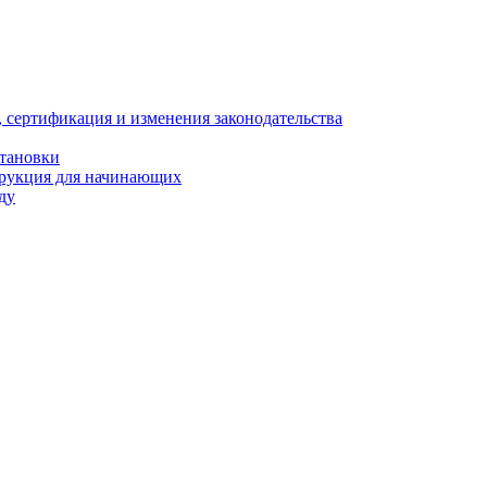
, сертификация и изменения законодательства
становки
трукция для начинающих
ду