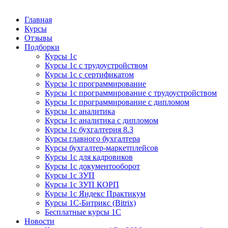
Курсы 1С
Курсы 1С официальная сертификация
Главная
Курсы
Отзывы
Подборки
Курсы 1с
Курсы 1с с трудоустройством
Курсы 1с с сертификатом
Курсы 1с программирование
Курсы 1с программирование с трудоустройством
Курсы 1с программирование с дипломом
Курсы 1с аналитика
Курсы 1с аналитика с дипломом
Курсы 1с бухгалтерия 8.3
Курсы главного бухгалтера
Курсы бухгалтер-маркетплейсов
Курсы 1с для кадровиков
Курсы 1с документооборот
Курсы 1с ЗУП
Курсы 1с ЗУП КОРП
Курсы 1с Яндекс Практикум
Курсы 1С-Битрикс (Bitrix)
Бесплатные курсы 1С
Новости