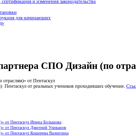
, сертификация и изменения законодательства
становки
трукция для начинающих
ду
артнера СПО Дизайн (по отра
 отраслям)» от Пентаскул
) Пентаскул от реальных учеников проходивших обучение.
Ссыл
)» от Пентаскул Ирина Большова
м)» от Пентаскул Дмитрий Уливанов
)» от Пентаскул Кошерева Валентина