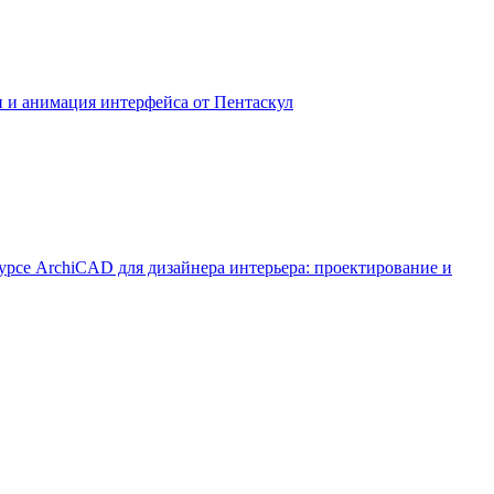
н и анимация интерфейса от Пентаскул
урсе ArchiCAD для дизайнера интерьера: проектирование и