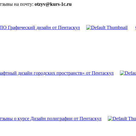
отзывы на почту:
otzyv@kurs-1c.ru
ПО Графический дизайн от Пентаскул
афтный дизайн городских пространств» от Пентаскул
тзывы о курсе Дизайн полиграфии от Пентаскул