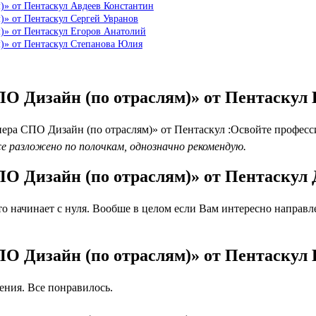
)» от Пентаскул Авдеев Константин
)» от Пентаскул Сергей Увранов
)» от Пентаскул Егоров Анатолий
)» от Пентаскул Степанова Юлия
ПО Дизайн (по отраслям)» от Пентаскул
ра СПО Дизайн (по отраслям)» от Пентаскул :Освойте професс
е разложено по полочкам, однозначно рекомендую.
ПО Дизайн (по отраслям)» от Пентаскул
о начинает с нуля. Вообше в целом если Вам интересно направле
ПО Дизайн (по отраслям)» от Пентаскул
ния. Все понравилось.