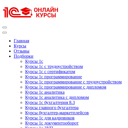
Перейти
к
содержимому
(нажмите
Enter)
Курсы 1С
Курсы 1С официальная сертификация
Главная
Курсы
Отзывы
Подборки
Курсы 1с
Курсы 1с с трудоустройством
Курсы 1с с сертификатом
Курсы 1с программирование
Курсы 1с программирование с трудоустройством
Курсы 1с программирование с дипломом
Курсы 1с аналитика
Курсы 1с аналитика с дипломом
Курсы 1с бухгалтерия 8.3
Курсы главного бухгалтера
Курсы бухгалтер-маркетплейсов
Курсы 1с для кадровиков
Курсы 1с документооборот