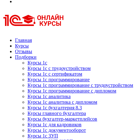
Курсы 1С
Курсы 1С официальная сертификация
Главная
Курсы
Отзывы
Подборки
Курсы 1с
Курсы 1с с трудоустройством
Курсы 1с с сертификатом
Курсы 1с программирование
Курсы 1с программирование с трудоустройством
Курсы 1с программирование с дипломом
Курсы 1с аналитика
Курсы 1с аналитика с дипломом
Курсы 1с бухгалтерия 8.3
Курсы главного бухгалтера
Курсы бухгалтер-маркетплейсов
Курсы 1с для кадровиков
Курсы 1с документооборот
Курсы 1с ЗУП