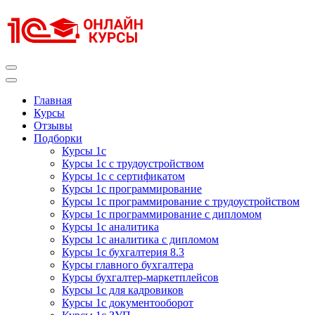
Перейти
к
содержимому
(нажмите
Enter)
Курсы 1С
Курсы 1С официальная сертификация
Главная
Курсы
Отзывы
Подборки
Курсы 1с
Курсы 1с с трудоустройством
Курсы 1с с сертификатом
Курсы 1с программирование
Курсы 1с программирование с трудоустройством
Курсы 1с программирование с дипломом
Курсы 1с аналитика
Курсы 1с аналитика с дипломом
Курсы 1с бухгалтерия 8.3
Курсы главного бухгалтера
Курсы бухгалтер-маркетплейсов
Курсы 1с для кадровиков
Курсы 1с документооборот