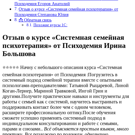
Психодемия Егоров Анатолий
Отзыв о курсе «Системная семейная психотерапия» от
Психодемия Степанова Юлия
📩 Обратная связь
Похожие курсы 1С:
Отзыв о курсе «Системная семейная
психотерапия» от Психодемия Ирина
Большова
⭐⭐⭐⭐⭐ Начну с небольшого описания курса «Системная
семейная психотерапия» от Психодемия :Погрузитесь в
системный подход семейной терапии вместе с опытными
психологами-преподавателями: Татьяной Рыцаревой, Линой
Коган-Лернер, Мариной Травковой, Ингой Грин и
другими.Получите практические навыки и инструменты для
работы с семьей как с системой, научитесь выстраивать и
поддерживать контакт более чем с одним человеком,
расширите профессиональную оптику.После обучения
сможете успешно применять системный подход в
индивидуальном консультировании и работе с семьями,
парами и союзами..
Всё объясняется простым языком, много
практики. Все разложено по полочкам, однозначно