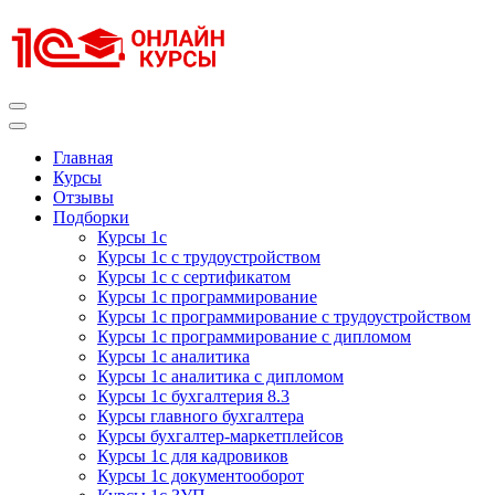
Перейти
к
содержимому
(нажмите
Enter)
Курсы 1С
Курсы 1С официальная сертификация
Главная
Курсы
Отзывы
Подборки
Курсы 1с
Курсы 1с с трудоустройством
Курсы 1с с сертификатом
Курсы 1с программирование
Курсы 1с программирование с трудоустройством
Курсы 1с программирование с дипломом
Курсы 1с аналитика
Курсы 1с аналитика с дипломом
Курсы 1с бухгалтерия 8.3
Курсы главного бухгалтера
Курсы бухгалтер-маркетплейсов
Курсы 1с для кадровиков
Курсы 1с документооборот