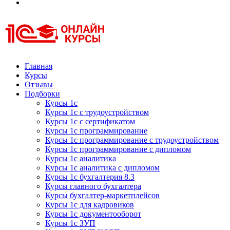
Курсы 1С
Курсы 1С официальная сертификация
Главная
Курсы
Отзывы
Подборки
Курсы 1с
Курсы 1с с трудоустройством
Курсы 1с с сертификатом
Курсы 1с программирование
Курсы 1с программирование с трудоустройством
Курсы 1с программирование с дипломом
Курсы 1с аналитика
Курсы 1с аналитика с дипломом
Курсы 1с бухгалтерия 8.3
Курсы главного бухгалтера
Курсы бухгалтер-маркетплейсов
Курсы 1с для кадровиков
Курсы 1с документооборот
Курсы 1с ЗУП