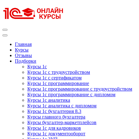
Перейти
к
содержимому
(нажмите
Enter)
Курсы 1С
Курсы 1С официальная сертификация
Главная
Курсы
Отзывы
Подборки
Курсы 1с
Курсы 1с с трудоустройством
Курсы 1с с сертификатом
Курсы 1с программирование
Курсы 1с программирование с трудоустройством
Курсы 1с программирование с дипломом
Курсы 1с аналитика
Курсы 1с аналитика с дипломом
Курсы 1с бухгалтерия 8.3
Курсы главного бухгалтера
Курсы бухгалтер-маркетплейсов
Курсы 1с для кадровиков
Курсы 1с документооборот