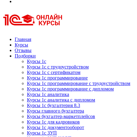
Курсы 1С
Курсы 1С официальная сертификация
Главная
Курсы
Отзывы
Подборки
Курсы 1с
Курсы 1с с трудоустройством
Курсы 1с с сертификатом
Курсы 1с программирование
Курсы 1с программирование с трудоустройством
Курсы 1с программирование с дипломом
Курсы 1с аналитика
Курсы 1с аналитика с дипломом
Курсы 1с бухгалтерия 8.3
Курсы главного бухгалтера
Курсы бухгалтер-маркетплейсов
Курсы 1с для кадровиков
Курсы 1с документооборот
Курсы 1с ЗУП