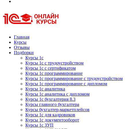
Курсы 1С
Курсы 1С официальная сертификация
Главная
Курсы
Отзывы
Подборки
Курсы 1с
Курсы 1с с трудоустройством
Курсы 1с с сертификатом
Курсы 1с программирование
Курсы 1с программирование с трудоустройством
Курсы 1с программирование с дипломом
Курсы 1с аналитика
Курсы 1с аналитика с дипломом
Курсы 1с бухгалтерия 8.3
Курсы главного бухгалтера
Курсы бухгалтер-маркетплейсов
Курсы 1с для кадровиков
Курсы 1с документооборот
Курсы 1с ЗУП