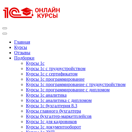
Перейти
к
содержимому
(нажмите
Enter)
Курсы 1С
Курсы 1С официальная сертификация
Главная
Курсы
Отзывы
Подборки
Курсы 1с
Курсы 1с с трудоустройством
Курсы 1с с сертификатом
Курсы 1с программирование
Курсы 1с программирование с трудоустройством
Курсы 1с программирование с дипломом
Курсы 1с аналитика
Курсы 1с аналитика с дипломом
Курсы 1с бухгалтерия 8.3
Курсы главного бухгалтера
Курсы бухгалтер-маркетплейсов
Курсы 1с для кадровиков
Курсы 1с документооборот