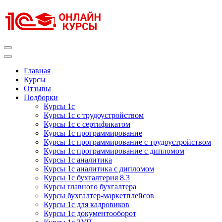
Перейти
к
содержимому
(нажмите
Enter)
Курсы 1С
Курсы 1С официальная сертификация
Главная
Курсы
Отзывы
Подборки
Курсы 1с
Курсы 1с с трудоустройством
Курсы 1с с сертификатом
Курсы 1с программирование
Курсы 1с программирование с трудоустройством
Курсы 1с программирование с дипломом
Курсы 1с аналитика
Курсы 1с аналитика с дипломом
Курсы 1с бухгалтерия 8.3
Курсы главного бухгалтера
Курсы бухгалтер-маркетплейсов
Курсы 1с для кадровиков
Курсы 1с документооборот