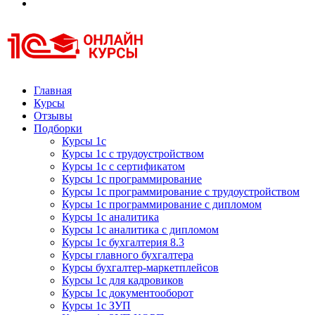
Курсы 1С
Курсы 1С официальная сертификация
Главная
Курсы
Отзывы
Подборки
Курсы 1с
Курсы 1с с трудоустройством
Курсы 1с с сертификатом
Курсы 1с программирование
Курсы 1с программирование с трудоустройством
Курсы 1с программирование с дипломом
Курсы 1с аналитика
Курсы 1с аналитика с дипломом
Курсы 1с бухгалтерия 8.3
Курсы главного бухгалтера
Курсы бухгалтер-маркетплейсов
Курсы 1с для кадровиков
Курсы 1с документооборот
Курсы 1с ЗУП