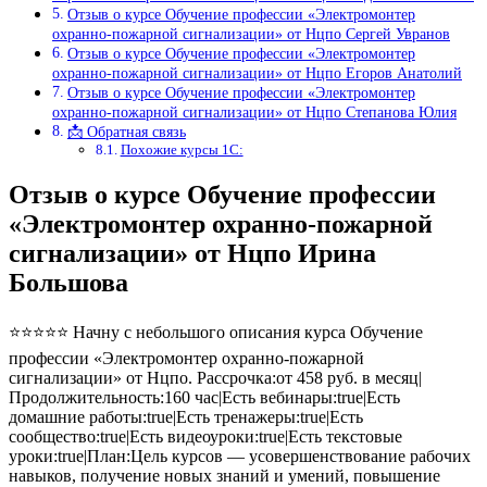
Отзыв о курсе Обучение профессии «Электромонтер
охранно-пожарной сигнализации» от Нцпо Сергей Увранов
Отзыв о курсе Обучение профессии «Электромонтер
охранно-пожарной сигнализации» от Нцпо Егоров Анатолий
Отзыв о курсе Обучение профессии «Электромонтер
охранно-пожарной сигнализации» от Нцпо Степанова Юлия
📩 Обратная связь
Похожие курсы 1С:
Отзыв о курсе Обучение профессии
«Электромонтер охранно-пожарной
сигнализации» от Нцпо Ирина
Большова
⭐⭐⭐⭐⭐ Начну с небольшого описания курса Обучение
профессии «Электромонтер охранно-пожарной
сигнализации» от Нцпо. Рассрочка:от 458 руб. в месяц|
Продолжительность:160 час|Есть вебинары:true|Есть
домашние работы:true|Есть тренажеры:true|Есть
сообщество:true|Есть видеоуроки:true|Есть текстовые
уроки:true|План:Цель курсов — усовершенствование рабочих
навыков, получение новых знаний и умений, повышение