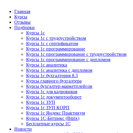
Курсы 1С
Курсы 1С официальная сертификация
Главная
Курсы
Отзывы
Подборки
Курсы 1с
Курсы 1с с трудоустройством
Курсы 1с с сертификатом
Курсы 1с программирование
Курсы 1с программирование с трудоустройством
Курсы 1с программирование с дипломом
Курсы 1с аналитика
Курсы 1с аналитика с дипломом
Курсы 1с бухгалтерия 8.3
Курсы главного бухгалтера
Курсы бухгалтер-маркетплейсов
Курсы 1с для кадровиков
Курсы 1с документооборот
Курсы 1с ЗУП
Курсы 1с ЗУП КОРП
Курсы 1с Яндекс Практикум
Курсы 1С-Битрикс (Bitrix)
Бесплатные курсы 1С
Новости