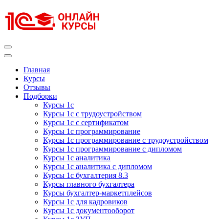
Перейти
к
содержимому
(нажмите
Enter)
Курсы 1С
Курсы 1С официальная сертификация
Главная
Курсы
Отзывы
Подборки
Курсы 1с
Курсы 1с с трудоустройством
Курсы 1с с сертификатом
Курсы 1с программирование
Курсы 1с программирование с трудоустройством
Курсы 1с программирование с дипломом
Курсы 1с аналитика
Курсы 1с аналитика с дипломом
Курсы 1с бухгалтерия 8.3
Курсы главного бухгалтера
Курсы бухгалтер-маркетплейсов
Курсы 1с для кадровиков
Курсы 1с документооборот