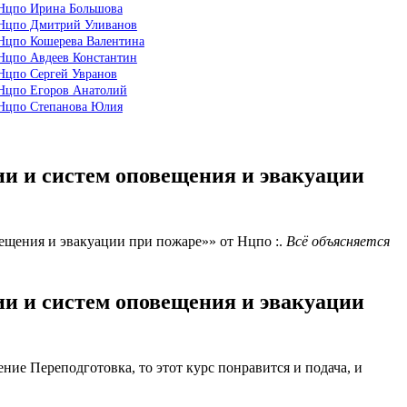
 Нцпо Ирина Большова
 Нцпо Дмитрий Уливанов
 Нцпо Кошерева Валентина
 Нцпо Авдеев Константин
Нцпо Сергей Увранов
 Нцпо Егоров Анатолий
 Нцпо Степанова Юлия
и и систем оповещения и эвакуации
щения и эвакуации при пожаре»» от Нцпо :.
Всё объясняется
и и систем оповещения и эвакуации
ие Переподготовка, то этот курс понравится и подача, и