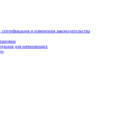
, сертификация и изменения законодательства
становки
трукция для начинающих
ду