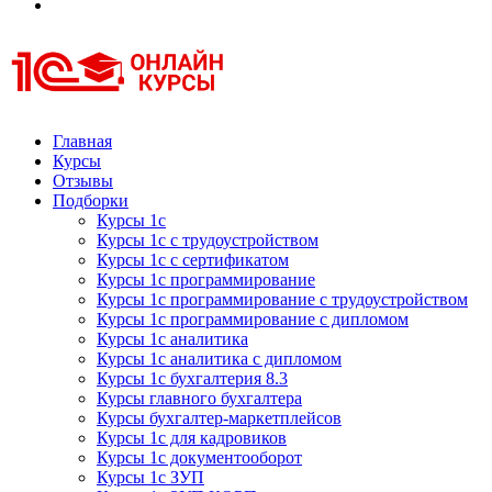
Курсы 1С
Курсы 1С официальная сертификация
Главная
Курсы
Отзывы
Подборки
Курсы 1с
Курсы 1с с трудоустройством
Курсы 1с с сертификатом
Курсы 1с программирование
Курсы 1с программирование с трудоустройством
Курсы 1с программирование с дипломом
Курсы 1с аналитика
Курсы 1с аналитика с дипломом
Курсы 1с бухгалтерия 8.3
Курсы главного бухгалтера
Курсы бухгалтер-маркетплейсов
Курсы 1с для кадровиков
Курсы 1с документооборот
Курсы 1с ЗУП