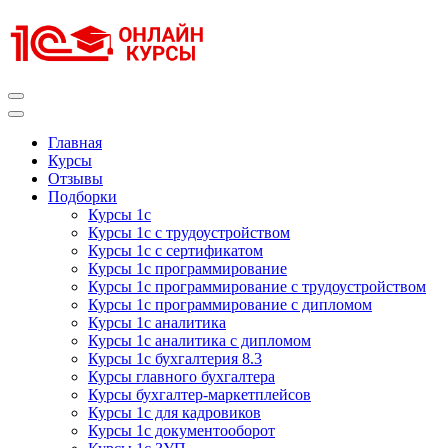
Перейти
к
содержимому
(нажмите
Enter)
Курсы 1С
Курсы 1С официальная сертификация
Главная
Курсы
Отзывы
Подборки
Курсы 1с
Курсы 1с с трудоустройством
Курсы 1с с сертификатом
Курсы 1с программирование
Курсы 1с программирование с трудоустройством
Курсы 1с программирование с дипломом
Курсы 1с аналитика
Курсы 1с аналитика с дипломом
Курсы 1с бухгалтерия 8.3
Курсы главного бухгалтера
Курсы бухгалтер-маркетплейсов
Курсы 1с для кадровиков
Курсы 1с документооборот