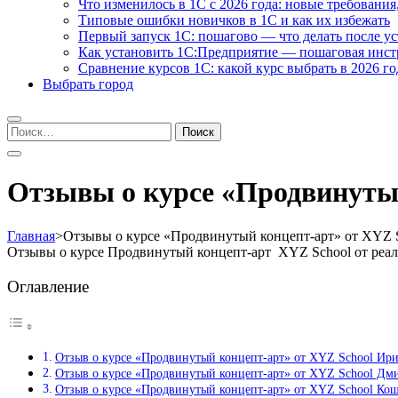
Что изменилось в 1С с 2026 года: новые требования
Типовые ошибки новичков в 1С и как их избежать
Первый запуск 1С: пошагово — что делать после у
Как установить 1С:Предприятие — пошаговая инс
Сравнение курсов 1С: какой курс выбрать в 2026 го
Выбрать город
Найти:
Отзывы о курсе «Продвинутый
Главная
>
Отзывы о курсе «Продвинутый концепт-арт» от XYZ 
Отзывы о курсе Продвинутый концепт-арт XYZ School от реа
Оглавление
Отзыв о курсе «Продвинутый концепт-арт» от XYZ School Ир
Отзыв о курсе «Продвинутый концепт-арт» от XYZ School Дм
Отзыв о курсе «Продвинутый концепт-арт» от XYZ School Ко