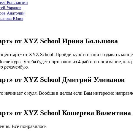
еев Константин
гей Увранов
оров Анатолий
епанова Юлия
арт» от XYZ School Ирина Большова
епт-арт» от XYZ School :Пройди курс и начни создавать конце
осле курса у тебя будет портфолио из 4 работ и понимание, как 
но рекомендую.
арт» от XYZ School Дмитрий Уливанов
 начинает с нуля. Вообше в целом если Вам интересно направлен
арт» от XYZ School Кошерева Валентина
ния. Все понравилось.