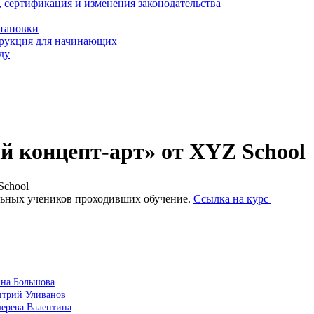
, сертификация и изменения законодательства
становки
трукция для начинающих
ду
 концепт-арт» от XYZ School
School
льных учеников проходивших обучение.
Ссылка на курс
ина Большова
итрий Уливанов
шерева Валентина