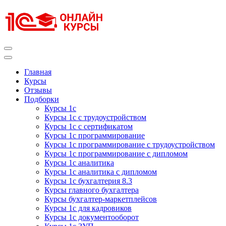
Перейти
к
содержимому
(нажмите
Enter)
Курсы 1С
Курсы 1С официальная сертификация
Главная
Курсы
Отзывы
Подборки
Курсы 1с
Курсы 1с с трудоустройством
Курсы 1с с сертификатом
Курсы 1с программирование
Курсы 1с программирование с трудоустройством
Курсы 1с программирование с дипломом
Курсы 1с аналитика
Курсы 1с аналитика с дипломом
Курсы 1с бухгалтерия 8.3
Курсы главного бухгалтера
Курсы бухгалтер-маркетплейсов
Курсы 1с для кадровиков
Курсы 1с документооборот