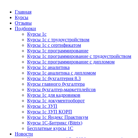
Курсы 1С
Курсы 1С официальная сертификация
Главная
Курсы
Отзывы
Подборки
Курсы 1с
Курсы 1с с трудоустройством
Курсы 1с с сертификатом
Курсы 1с программирование
Курсы 1с программирование с трудоустройством
Курсы 1с программирование с дипломом
Курсы 1с аналитика
Курсы 1с аналитика с дипломом
Курсы 1с бухгалтерия 8.3
Курсы главного бухгалтера
Курсы бухгалтер-маркетплейсов
Курсы 1с для кадровиков
Курсы 1с документооборот
Курсы 1с ЗУП
Курсы 1с ЗУП КОРП
Курсы 1с Яндекс Практикум
Курсы 1С-Битрикс (Bitrix)
Бесплатные курсы 1С
Новости