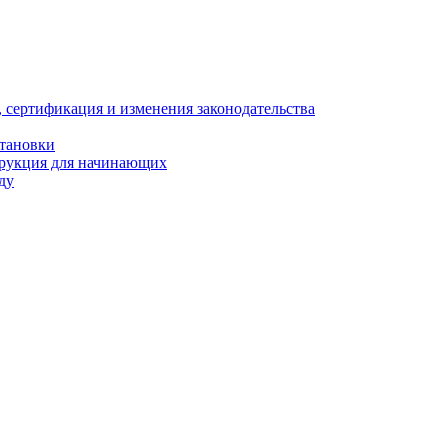
, сертификация и изменения законодательства
становки
трукция для начинающих
ду