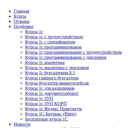
Курсы 1С
Курсы 1С официальная сертификация
Главная
Курсы
Отзывы
Подборки
Курсы 1с
Курсы 1с с трудоустройством
Курсы 1с с сертификатом
Курсы 1с программирование
Курсы 1с программирование с трудоустройством
Курсы 1с программирование с дипломом
Курсы 1с аналитика
Курсы 1с аналитика с дипломом
Курсы 1с бухгалтерия 8.3
Курсы главного бухгалтера
Курсы бухгалтер-маркетплейсов
Курсы 1с для кадровиков
Курсы 1с документооборот
Курсы 1с ЗУП
Курсы 1с ЗУП КОРП
Курсы 1с Яндекс Практикум
Курсы 1С-Битрикс (Bitrix)
Бесплатные курсы 1С
Новости