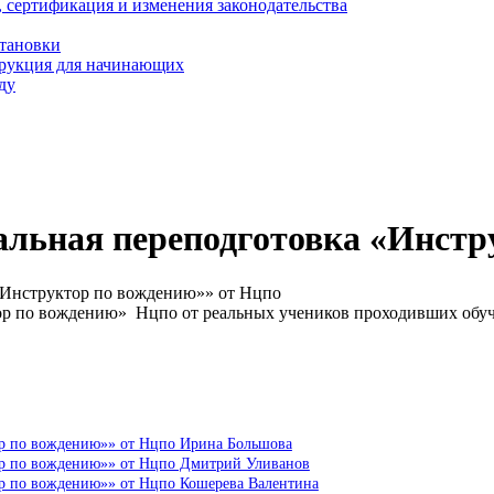
, сертификация и изменения законодательства
становки
трукция для начинающих
ду
льная переподготовка «Инстр
«Инструктор по вождению»» от Нцпо
ор по вождению» Нцпо от реальных учеников проходивших обу
ор по вождению»» от Нцпо Ирина Большова
ор по вождению»» от Нцпо Дмитрий Уливанов
ор по вождению»» от Нцпо Кошерева Валентина