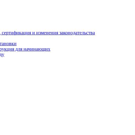
, сертификация и изменения законодательства
становки
трукция для начинающих
ду