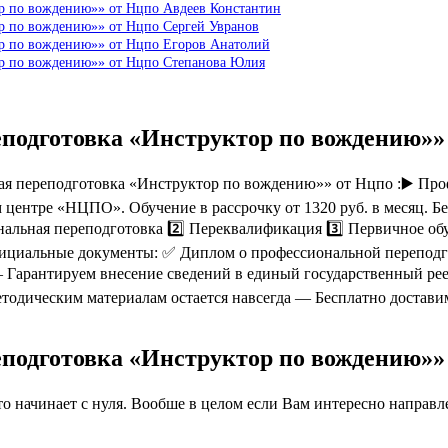
ор по вождению»» от Нцпо Авдеев Константин
ор по вождению»» от Нцпо Сергей Увранов
ор по вождению»» от Нцпо Егоров Анатолий
ор по вождению»» от Нцпо Степанова Юлия
еподготовка «Инструктор по вождению»
я переподготовка «Инструктор по вождению»» от Нцпо :▶️ Про
 центре «НЦПО». Обучение в рассрочку от 1320 руб. в месяц. Б
альная переподготовка 2️⃣ Переквалификация 3️⃣ Первичное обу
ициальные документы: ✅ Диплом о профессиональной переподг
арантируем внесение сведений в единый государственный реес
етодическим материалам остается навсегда — Бесплатно достав
еподготовка «Инструктор по вождению»
 начинает с нуля. Вообше в целом если Вам интересно направлен