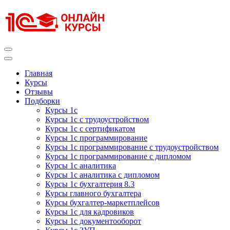
Перейти
к
содержимому
(нажмите
Enter)
Курсы 1С
Курсы 1С официальная сертификация
Главная
Курсы
Отзывы
Подборки
Курсы 1с
Курсы 1с с трудоустройством
Курсы 1с с сертификатом
Курсы 1с программирование
Курсы 1с программирование с трудоустройством
Курсы 1с программирование с дипломом
Курсы 1с аналитика
Курсы 1с аналитика с дипломом
Курсы 1с бухгалтерия 8.3
Курсы главного бухгалтера
Курсы бухгалтер-маркетплейсов
Курсы 1с для кадровиков
Курсы 1с документооборот