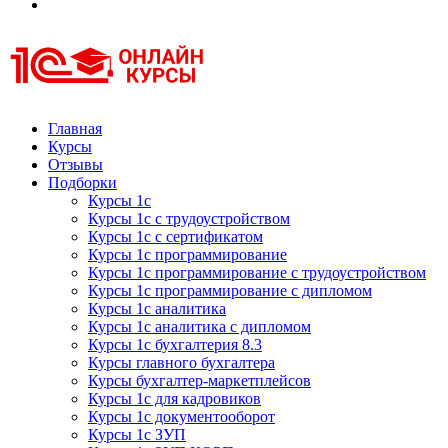
Курсы 1С
Курсы 1С официальная сертификация
Главная
Курсы
Отзывы
Подборки
Курсы 1с
Курсы 1с с трудоустройством
Курсы 1с с сертификатом
Курсы 1с программирование
Курсы 1с программирование с трудоустройством
Курсы 1с программирование с дипломом
Курсы 1с аналитика
Курсы 1с аналитика с дипломом
Курсы 1с бухгалтерия 8.3
Курсы главного бухгалтера
Курсы бухгалтер-маркетплейсов
Курсы 1с для кадровиков
Курсы 1с документооборот
Курсы 1с ЗУП