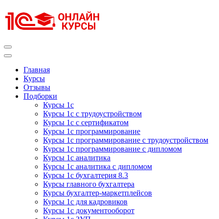
Перейти
к
содержимому
(нажмите
Enter)
Курсы 1С
Курсы 1С официальная сертификация
Главная
Курсы
Отзывы
Подборки
Курсы 1с
Курсы 1с с трудоустройством
Курсы 1с с сертификатом
Курсы 1с программирование
Курсы 1с программирование с трудоустройством
Курсы 1с программирование с дипломом
Курсы 1с аналитика
Курсы 1с аналитика с дипломом
Курсы 1с бухгалтерия 8.3
Курсы главного бухгалтера
Курсы бухгалтер-маркетплейсов
Курсы 1с для кадровиков
Курсы 1с документооборот