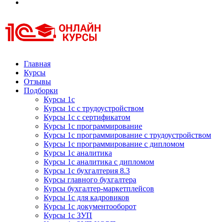
Курсы 1С
Курсы 1С официальная сертификация
Главная
Курсы
Отзывы
Подборки
Курсы 1с
Курсы 1с с трудоустройством
Курсы 1с с сертификатом
Курсы 1с программирование
Курсы 1с программирование с трудоустройством
Курсы 1с программирование с дипломом
Курсы 1с аналитика
Курсы 1с аналитика с дипломом
Курсы 1с бухгалтерия 8.3
Курсы главного бухгалтера
Курсы бухгалтер-маркетплейсов
Курсы 1с для кадровиков
Курсы 1с документооборот
Курсы 1с ЗУП