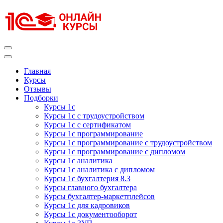
Перейти
к
содержимому
(нажмите
Enter)
Курсы 1С
Курсы 1С официальная сертификация
Главная
Курсы
Отзывы
Подборки
Курсы 1с
Курсы 1с с трудоустройством
Курсы 1с с сертификатом
Курсы 1с программирование
Курсы 1с программирование с трудоустройством
Курсы 1с программирование с дипломом
Курсы 1с аналитика
Курсы 1с аналитика с дипломом
Курсы 1с бухгалтерия 8.3
Курсы главного бухгалтера
Курсы бухгалтер-маркетплейсов
Курсы 1с для кадровиков
Курсы 1с документооборот