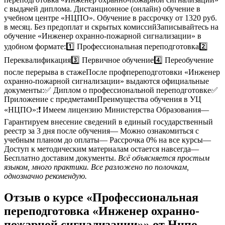
с выдачей диплома. Дистанционное (онлайн) обучение в
учебном центре «НЦПО». Обучение в рассрочку от 1320 руб.
в месяц. Без предоплат и скрытых комиссийЗаписывайтесь на
обучение «Инженер охранно-пожарной сигнализации» в
удобном формате:1️⃣ Профессиональная переподготовка2️⃣
Переквалификация3️⃣ Первичное обучение4️⃣ Переобучение
после перерыва в стажеПосле профпереподготовки «Инженер
охранно-пожарной сигнализации» выдаются официальные
документы:✅ Диплом о профессиональной переподготовке✅
Приложение с предметамиПреимущества обучения в УЦ
«НЦПО»:❗️ Имеем лицензию Министерства Образования—
Гарантируем внесение сведений в единый государственный
реестр за 3 дня после обучения— Можно ознакомиться с
учебным планом до оплаты— Рассрочка 0% на все курсы—
Доступ к методическим материалам остается навсегда—
Бесплатно доставим документы.
Всё объясняется простым
языком, много практики. Все разложено по полочкам,
однозначно рекомендую.
Отзыв о курсе «Профессиональная
переподготовка «Инженер охранно-
пожарной сигнализации»» от Нцпо