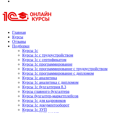
Курсы 1С
Курсы 1С официальная сертификация
Главная
Курсы
Отзывы
Подборки
Курсы 1с
Курсы 1с с трудоустройством
Курсы 1с с сертификатом
Курсы 1с программирование
Курсы 1с программирование с трудоустройством
Курсы 1с программирование с дипломом
Курсы 1с аналитика
Курсы 1с аналитика с дипломом
Курсы 1с бухгалтерия 8.3
Курсы главного бухгалтера
Курсы бухгалтер-маркетплейсов
Курсы 1с для кадровиков
Курсы 1с документооборот
Курсы 1с ЗУП