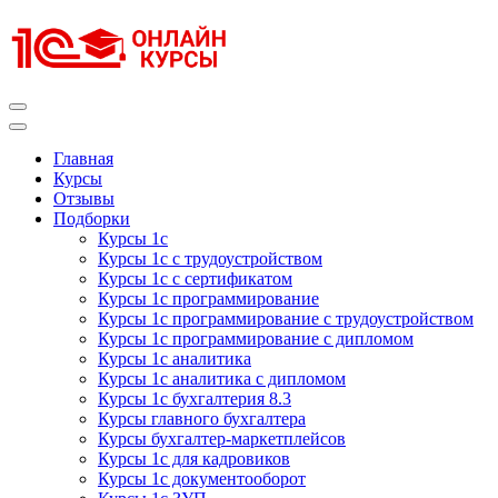
Перейти
к
содержимому
(нажмите
Enter)
Курсы 1С
Курсы 1С официальная сертификация
Главная
Курсы
Отзывы
Подборки
Курсы 1с
Курсы 1с с трудоустройством
Курсы 1с с сертификатом
Курсы 1с программирование
Курсы 1с программирование с трудоустройством
Курсы 1с программирование с дипломом
Курсы 1с аналитика
Курсы 1с аналитика с дипломом
Курсы 1с бухгалтерия 8.3
Курсы главного бухгалтера
Курсы бухгалтер-маркетплейсов
Курсы 1с для кадровиков
Курсы 1с документооборот