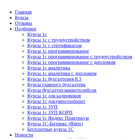
Курсы 1С
Курсы 1С официальная сертификация
Главная
Курсы
Отзывы
Подборки
Курсы 1с
Курсы 1с с трудоустройством
Курсы 1с с сертификатом
Курсы 1с программирование
Курсы 1с программирование с трудоустройством
Курсы 1с программирование с дипломом
Курсы 1с аналитика
Курсы 1с аналитика с дипломом
Курсы 1с бухгалтерия 8.3
Курсы главного бухгалтера
Курсы бухгалтер-маркетплейсов
Курсы 1с для кадровиков
Курсы 1с документооборот
Курсы 1с ЗУП
Курсы 1с ЗУП КОРП
Курсы 1с Яндекс Практикум
Курсы 1С-Битрикс (Bitrix)
Бесплатные курсы 1С
Новости