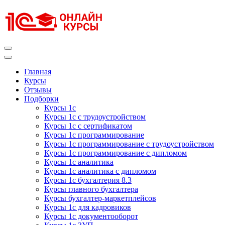
Перейти
к
содержимому
(нажмите
Enter)
Курсы 1С
Курсы 1С официальная сертификация
Главная
Курсы
Отзывы
Подборки
Курсы 1с
Курсы 1с с трудоустройством
Курсы 1с с сертификатом
Курсы 1с программирование
Курсы 1с программирование с трудоустройством
Курсы 1с программирование с дипломом
Курсы 1с аналитика
Курсы 1с аналитика с дипломом
Курсы 1с бухгалтерия 8.3
Курсы главного бухгалтера
Курсы бухгалтер-маркетплейсов
Курсы 1с для кадровиков
Курсы 1с документооборот