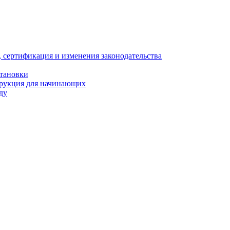
, сертификация и изменения законодательства
становки
трукция для начинающих
ду