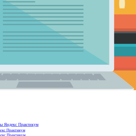
лы Яндекс Практикум
декс Практикум
декс Практикум