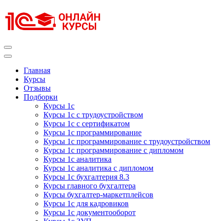
Перейти
к
содержимому
(нажмите
Enter)
Курсы 1С
Курсы 1С официальная сертификация
Главная
Курсы
Отзывы
Подборки
Курсы 1с
Курсы 1с с трудоустройством
Курсы 1с с сертификатом
Курсы 1с программирование
Курсы 1с программирование с трудоустройством
Курсы 1с программирование с дипломом
Курсы 1с аналитика
Курсы 1с аналитика с дипломом
Курсы 1с бухгалтерия 8.3
Курсы главного бухгалтера
Курсы бухгалтер-маркетплейсов
Курсы 1с для кадровиков
Курсы 1с документооборот