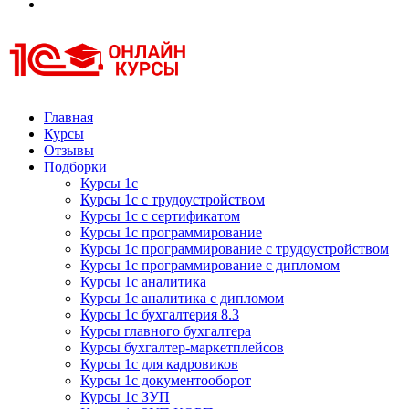
Курсы 1С
Курсы 1С официальная сертификация
Главная
Курсы
Отзывы
Подборки
Курсы 1с
Курсы 1с с трудоустройством
Курсы 1с с сертификатом
Курсы 1с программирование
Курсы 1с программирование с трудоустройством
Курсы 1с программирование с дипломом
Курсы 1с аналитика
Курсы 1с аналитика с дипломом
Курсы 1с бухгалтерия 8.3
Курсы главного бухгалтера
Курсы бухгалтер-маркетплейсов
Курсы 1с для кадровиков
Курсы 1с документооборот
Курсы 1с ЗУП