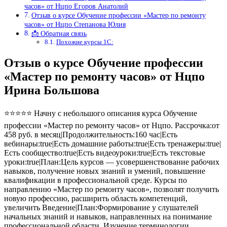
часов» от Нцпо Егоров Анатолий
Отзыв о курсе Обучение профессии «Мастер по ремонту
часов» от Нцпо Степанова Юлия
📩 Обратная связь
Похожие курсы 1С:
Отзыв о курсе Обучение профессии
«Мастер по ремонту часов» от Нцпо
Ирина Большова
⭐⭐⭐⭐⭐ Начну с небольшого описания курса Обучение
профессии «Мастер по ремонту часов» от Нцпо. Рассрочка:от
458 руб. в месяц|Продолжительность:160 час|Есть
вебинары:true|Есть домашние работы:true|Есть тренажеры:true|
Есть сообщество:true|Есть видеоуроки:true|Есть текстовые
уроки:true|План:Цель курсов — усовершенствование рабочих
навыков, получение новых знаний и умений, повышение
квалификации в профессиональной среде. Курсы по
направлению «Мастер по ремонту часов», позволят получить
новую профессию, расширить область компетенций,
увеличить Введение|План:Формирование у слушателей
начальных знаний и навыков, направленных на понимание
профессиональной области. Изучение терминологии,