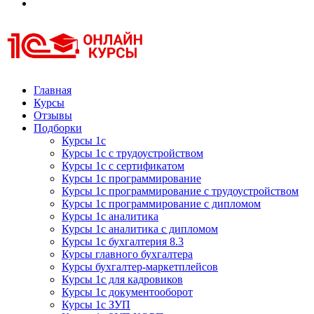
Курсы 1С
Курсы 1С официальная сертификация
Главная
Курсы
Отзывы
Подборки
Курсы 1с
Курсы 1с с трудоустройством
Курсы 1с с сертификатом
Курсы 1с программирование
Курсы 1с программирование с трудоустройством
Курсы 1с программирование с дипломом
Курсы 1с аналитика
Курсы 1с аналитика с дипломом
Курсы 1с бухгалтерия 8.3
Курсы главного бухгалтера
Курсы бухгалтер-маркетплейсов
Курсы 1с для кадровиков
Курсы 1с документооборот
Курсы 1с ЗУП