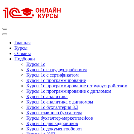
Перейти
к
содержимому
(нажмите
Enter)
Курсы 1С
Курсы 1С официальная сертификация
Главная
Курсы
Отзывы
Подборки
Курсы 1с
Курсы 1с с трудоустройством
Курсы 1с с сертификатом
Курсы 1с программирование
Курсы 1с программирование с трудоустройством
Курсы 1с программирование с дипломом
Курсы 1с аналитика
Курсы 1с аналитика с дипломом
Курсы 1с бухгалтерия 8.3
Курсы главного бухгалтера
Курсы бухгалтер-маркетплейсов
Курсы 1с для кадровиков
Курсы 1с документооборот