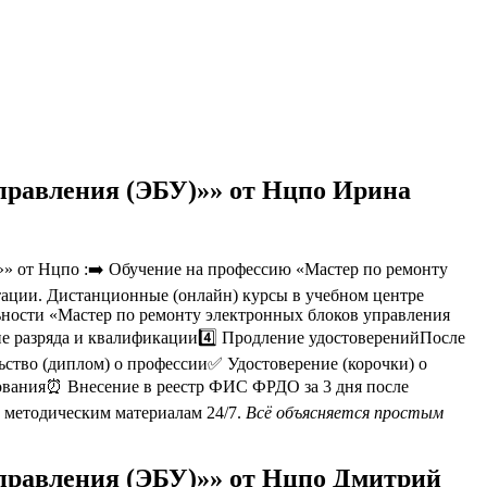
управления (ЭБУ)»» от Нцпо Ирина
» от Нцпо :➡️ Обучение на профессию «Мастер по ремонту
стации. Дистанционные (онлайн) курсы в учебном центре
льности «Мастер по ремонту электронных блоков управления
е разряда и квалификации4️⃣ Продление удостоверенийПосле
ство (диплом) о профессии✅ Удостоверение (корочки) о
ования⏰ Внесение в реестр ФИС ФРДО за 3 дня после
 методическим материалам 24/7.
Всё объясняется простым
управления (ЭБУ)»» от Нцпо Дмитрий