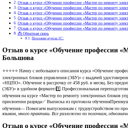
Отзыв о курсе «Обучение профессии «Мастер по ремонту эле
Отзыв о курсе «Обучение профессии «Мастер по ремонту элек
Отзыв о курсе «Обучение профессии «Мастер по ремонту элек
Отзыв о курсе «Обучение профессии «Мастер по ремонту элек
Отзыв о курсе «Обучение профессии «Мастер по ремонту элек
Отзыв о курсе «Обучение профессии «Мастер по ремонту эле
📩 Обратная связь
Похожие курсы 1С:
Отзыв о курсе «Обучение профессии «М
Большова
⭐⭐⭐⭐⭐ Начну с небольшого описания курса «Обучение професс
электронных блоков управления (ЭБУ)» с выдачей удостоверен
«НЦПО». Обучение в рассрочку от 458 руб. в месяц. Без пред
(ЭБУ)» в удобном формате:1️⃣ Профессиональная переподгото
обучения на курсе «Мастер по ремонту электронных блоков у
присвоении разряда✅ Выписка из протокола обученияПреимущ
обучения— Помогаем выпускникам с трудоустройством по про
языком, много практики. Все разложено по полочкам, однознач
Отзыв о курсе «Обучение профессии «М