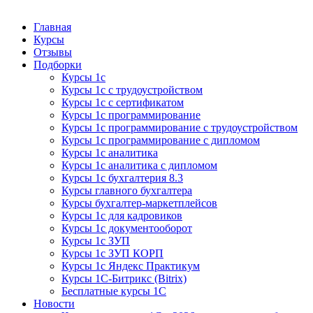
Курсы 1С
Курсы 1С официальная сертификация
Главная
Курсы
Отзывы
Подборки
Курсы 1с
Курсы 1с с трудоустройством
Курсы 1с с сертификатом
Курсы 1с программирование
Курсы 1с программирование с трудоустройством
Курсы 1с программирование с дипломом
Курсы 1с аналитика
Курсы 1с аналитика с дипломом
Курсы 1с бухгалтерия 8.3
Курсы главного бухгалтера
Курсы бухгалтер-маркетплейсов
Курсы 1с для кадровиков
Курсы 1с документооборот
Курсы 1с ЗУП
Курсы 1с ЗУП КОРП
Курсы 1с Яндекс Практикум
Курсы 1С-Битрикс (Bitrix)
Бесплатные курсы 1С
Новости