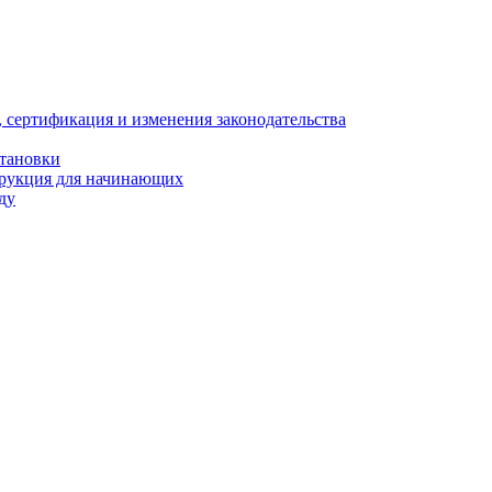
, сертификация и изменения законодательства
становки
трукция для начинающих
ду