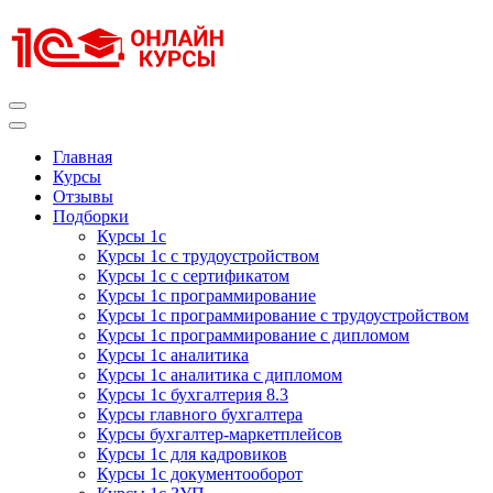
Перейти
к
содержимому
(нажмите
Enter)
Курсы 1С
Курсы 1С официальная сертификация
Главная
Курсы
Отзывы
Подборки
Курсы 1с
Курсы 1с с трудоустройством
Курсы 1с с сертификатом
Курсы 1с программирование
Курсы 1с программирование с трудоустройством
Курсы 1с программирование с дипломом
Курсы 1с аналитика
Курсы 1с аналитика с дипломом
Курсы 1с бухгалтерия 8.3
Курсы главного бухгалтера
Курсы бухгалтер-маркетплейсов
Курсы 1с для кадровиков
Курсы 1с документооборот