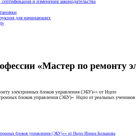
, сертификация и изменения законодательства
становки
трукция для начинающих
ду
офессии «Мастер по ремонту э
онту электронных блоков управления (ЭБУ)»» от Нцпо
ктронных блоков управления (ЭБУ)» Нцпо от реальных ученико
ктронных блоков управления (ЭБУ)»» от Нцпо Ирина Большова