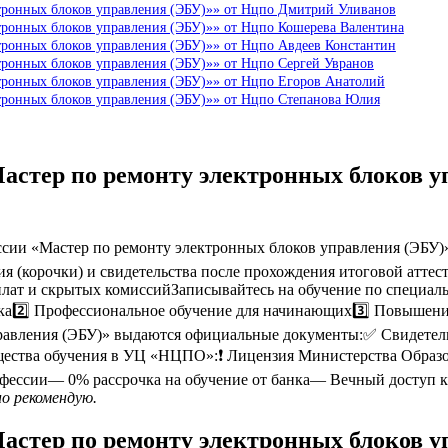
ктронных блоков управления (ЭБУ)»» от Нцпо Дмитрий Уливанов
тронных блоков управления (ЭБУ)»» от Нцпо Кошерева Валентина
тронных блоков управления (ЭБУ)»» от Нцпо Авдеев Константин
тронных блоков управления (ЭБУ)»» от Нцпо Сергей Увранов
тронных блоков управления (ЭБУ)»» от Нцпо Егоров Анатолий
ктронных блоков управления (ЭБУ)»» от Нцпо Степанова Юлия
астер по ремонту электронных блоков 
ии «Мастер по ремонту электронных блоков управления (ЭБУ)»
ия (корочки) и свидетельства после прохождения итоговой атте
оплат и скрытых комиссийЗаписывайтесь на обучение по специа
вка2️⃣ Профессиональное обучение для начинающих3️⃣ Повышени
правления (ЭБУ)» выдаются официальные документы:✅ Свидетель
ества обучения в УЦ «НЦПО»:❗️ Лицензия Министерства Образ
фессии— 0% рассрочка на обучение от банка— Вечный доступ к
но рекомендую.
астер по ремонту электронных блоков 